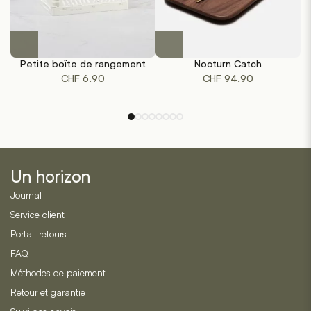
produit
Ce
produit
Petite boîte de rangement
Nocturn Catch
P
a
CHF
6.90
CHF
94.90
plusieurs
variations.
Les
options
peuvent
être
Un horizon
choisies
sur
Journal
la
Service client
page
Portail retours
du
produit
FAQ
Méthodes de paiement
Retour et garantie