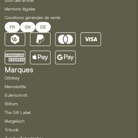
Suivi des envois
Mentions légales
Conditions générales de vente
FR
EN
DE
Marques
Orbitkey
Memobottle
Eulenschnitt
Stilform
The Gift Label
Margelisch
7clouds