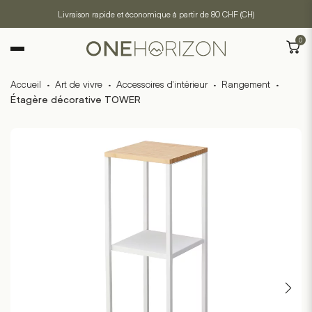
Livraison rapide et économique à partir de 80 CHF (CH)
0
Accueil
·
Art de vivre
·
Accessoires d'intérieur
·
Rangement
·
Étagère décorative TOWER