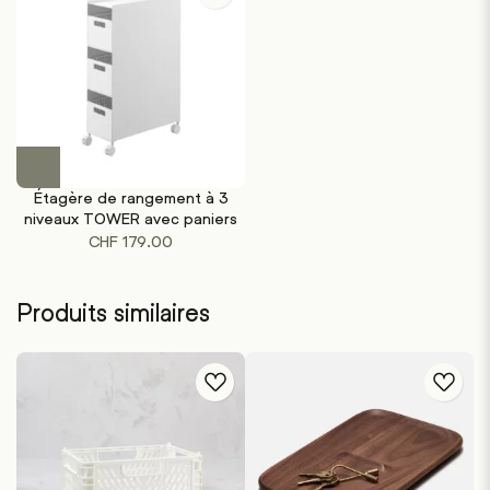
Ce
produit
Étagère de rangement à 3
a
niveaux TOWER avec paniers
plusieurs
CHF
179.00
variations.
Les
options
Produits similaires
peuvent
être
choisies
sur
la
page
du