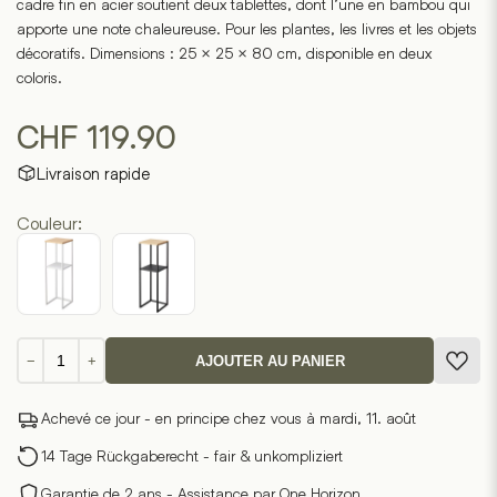
cadre fin en acier soutient deux tablettes, dont l’une en bambou qui
apporte une note chaleureuse. Pour les plantes, les livres et les objets
décoratifs. Dimensions : 25 × 25 × 80 cm, disponible en deux
coloris.
CHF
119.90
Livraison rapide
Couleur:
quantité
−
+
AJOUTER AU PANIER
de
Étagère
Achevé ce jour - en principe chez vous à mardi, 11. août
décorative
TOWER
14 Tage Rückgaberecht - fair & unkompliziert
Garantie de 2 ans - Assistance par One Horizon