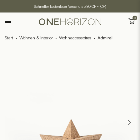
Schneller kostenloser Versand ab 80 CHF (CH)
0
Start
·
Wohnen & Interior
·
Wohnaccessoires
·
Admiral