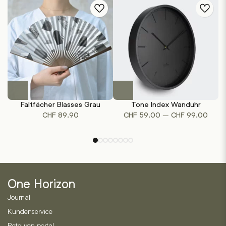
können
auf
der
Produktseite
gewählt
werden
Dieses
Produkt
Faltfächer Blasses Grau
Tone Index Wanduhr
weist
Preis
–
CHF
89.90
CHF
59.00
CHF
99.00
mehrere
CHF 
Varianten
bis
auf.
CHF 
Die
Optionen
können
One Horizon
auf
der
Journal
Produktseite
Kundenservice
gewählt
Retouren portal