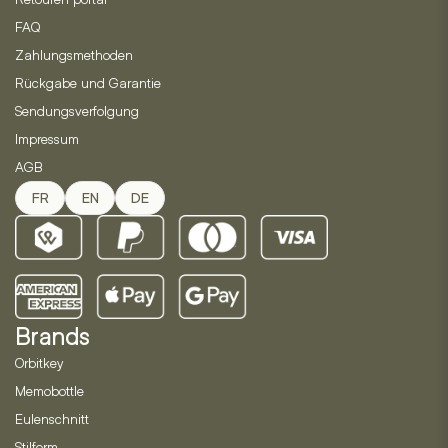
werden
FAQ
Zahlungsmethoden
Rückgabe und Garantie
Sendungsverfolgung
Impressum
AGB
FR
EN
DE
Brands
Orbitkey
Memobottle
Eulenschnitt
Stilform