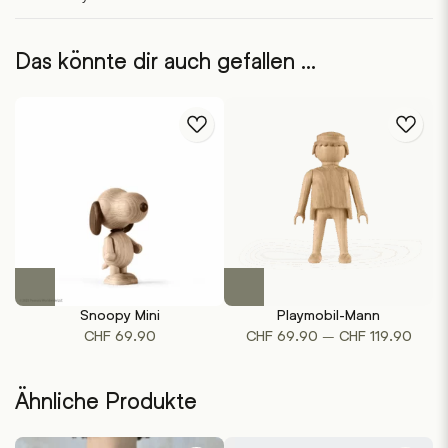
Das könnte dir auch gefallen …
Dieses
Produkt
Snoopy Mini
Playmobil-Mann
weist
Preis
–
CHF
69.90
CHF
69.90
CHF
119.90
mehrere
CHF 
Varianten
bis
auf.
Ähnliche Produkte
CHF 1
Die
Optionen