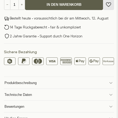
BRICK
−
+
IN DEN WARENKORB
-
Wand-
Bestellt heute · voraussichtlich bei dir am Mittwoch, 12. August
&
Tischuhr
14 Tage Rückgaberecht · fair & unkompliziert
Menge
2 Jahre Garantie · Support durch One Horizon
Sichere Bezahlung
Produktbeschreibung
Technische Daten
Bewertungen