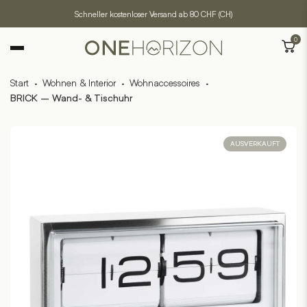
Schneller kostenloser Versand ab 80 CHF (CH)
0
Start
·
Wohnen & Interior
·
Wohnaccessoires
·
BRICK – Wand- & Tischuhr
AUSVERKAUFT