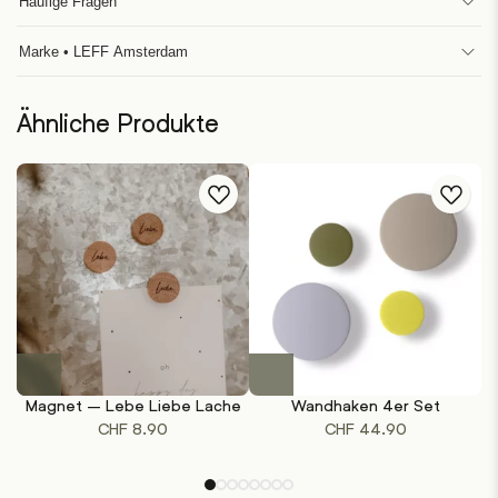
Häufige Fragen
Marke • LEFF Amsterdam
Ähnliche Produkte
Dieses
Produkt
Magnet – Lebe Liebe Lache
Wandhaken 4er Set
weist
CHF
8.90
CHF
44.90
mehrere
Varianten
auf.