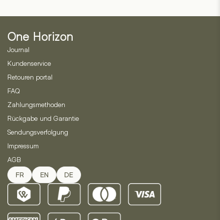
Die
Optionen
können
One Horizon
auf
der
Journal
Produktseite
Kundenservice
gewählt
Retouren portal
werden
FAQ
Zahlungsmethoden
Rückgabe und Garantie
Sendungsverfolgung
Impressum
AGB
FR
EN
DE