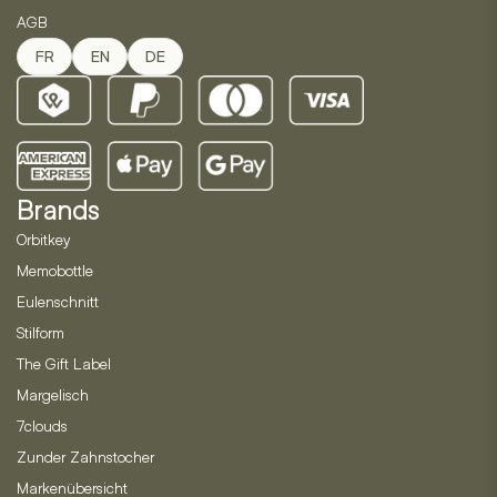
AGB
FR
EN
DE
Brands
Orbitkey
Memobottle
Eulenschnitt
Stilform
The Gift Label
Margelisch
7clouds
Zunder Zahnstocher
Markenübersicht