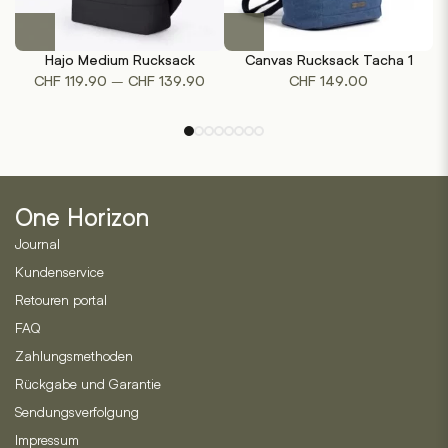
Dieses
Dieses
Produkt
Produkt
Hajo Medium Rucksack
Canvas Rucksack Tacha 1
weist
weist
Preisspanne:
–
CHF
119.90
CHF
139.90
CHF
149.00
mehrere
mehrere
CHF 119.90
Varianten
Varianten
bis
auf.
auf.
CHF 139.90
Die
Die
Optionen
Optionen
können
können
One Horizon
auf
auf
der
der
Journal
Produktseite
Produktseite
Kundenservice
gewählt
gewählt
Retouren portal
werden
werden
FAQ
Zahlungsmethoden
Rückgabe und Garantie
Sendungsverfolgung
Impressum