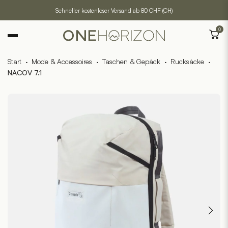
Schneller kostenloser Versand ab 80 CHF (CH)
0
Start
·
Mode & Accessoires
·
Taschen & Gepäck
·
Rucksäcke
·
NACOV 7.1