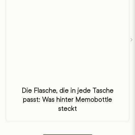
Die
Flasche,
Die Flasche, die in jede Tasche
die
passt: Was hinter Memobottle
in
steckt
jede
Tasche
passt:
Was
hinter