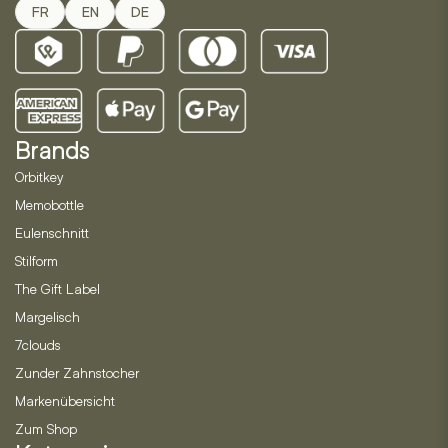
FR
EN
DE
Brands
Orbitkey
Memobottle
Eulenschnitt
Stilform
The Gift Label
Margelisch
7clouds
Zunder Zahnstocher
Markenübersicht
Zum Shop