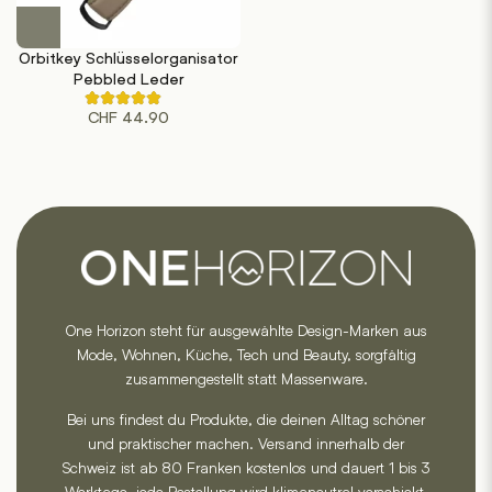
werden
Dieses
Produkt
Orbitkey Schlüsselorganisator
weist
Pebbled Leder
mehrere
Rated
Varianten
CHF
44.90
4.75
out
auf.
of
Die
5
based
Optionen
on
können
4
customer
auf
ratings
der
Produktseite
gewählt
One Horizon steht für ausgewählte Design-Marken aus
werden
Mode, Wohnen, Küche, Tech und Beauty, sorgfältig
zusammengestellt statt Massenware.
Bei uns findest du Produkte, die deinen Alltag schöner
und praktischer machen. Versand innerhalb der
Schweiz ist ab 80 Franken kostenlos und dauert 1 bis 3
Werktage, jede Bestellung wird klimaneutral verschickt.