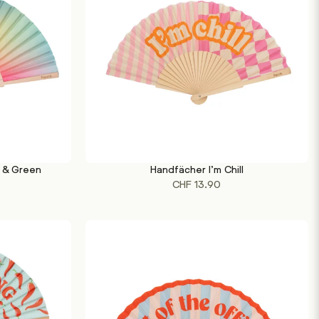
k & Green
Handfächer I’m Chill
IN DEN WARENKORB
CHF
13.90