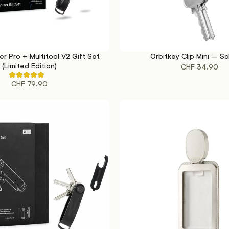
er Pro + Multitool V2 Gift Set
Orbitkey Clip Mini – S
KORB
IN DEN WARENKORB
(Limited Edition)
CHF
34.90
Rated
CHF
79.90
5.00
out
of
5
based
on
1
customer
ratings