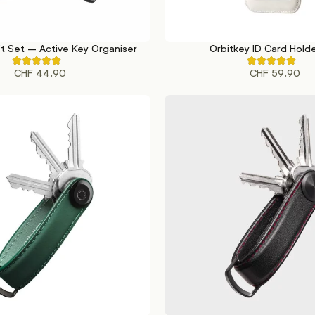
ft Set – Active Key Organiser
Orbitkey ID Card Hold
KORB
IN DEN WARENKORB
Rated
Rated
CHF
44.90
CHF
59.90
5.00
5.00
out
out
of
of
5
5
based
based
on
on
1
1
customer
customer
ratings
ratings