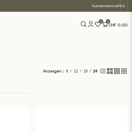
Kundenservice
FAQ
0
0
CHF
0.00
/
/
/
Anzeigen :
9
12
18
24