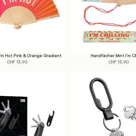
’m Hot Pink & Orange Gradient
Handfächer Mint I’m Ch
KORB
IN DEN WARENKORB
CHF
13.90
CHF
13.90