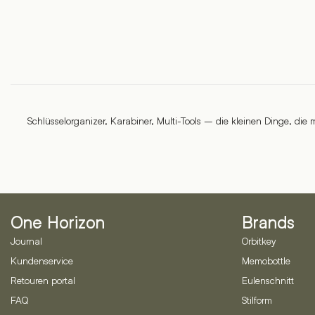
Schlüsselorganizer, Karabiner, Multi-Tools – die kleinen Dinge, d
One Horizon
Brands
Journal
Orbitkey
Kundenservice
Memobottle
Retouren portal
Eulenschnitt
FAQ
Stilform