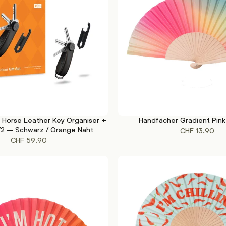
y Horse Leather Key Organiser +
Handfächer Gradient Pin
KORB
IN DEN WARENKORB
 V2 – Schwarz / Orange Naht
CHF
13.90
CHF
59.90