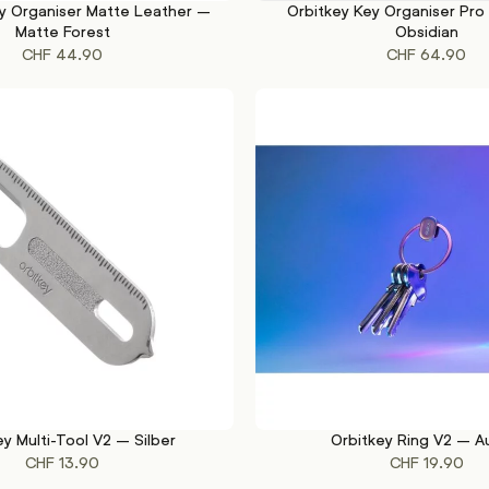
y Organiser Matte Leather –
Orbitkey Key Organiser Pro
KORB
IN DEN WARENKORB
Matte Forest
Obsidian
CHF
44.90
CHF
64.90
ey Multi-Tool V2 – Silber
Orbitkey Ring V2 – A
KORB
IN DEN WARENKORB
CHF
13.90
CHF
19.90