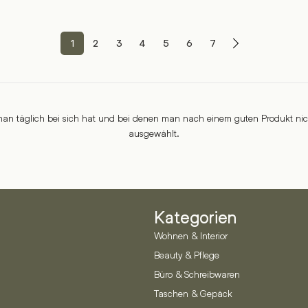
1
2
3
4
5
6
7
ie man täglich bei sich hat und bei denen man nach einem guten Produkt ni
ausgewählt.
Kategorien
Wohnen & Interior
Beauty & Pflege
Büro & Schreibwaren
Taschen & Gepäck