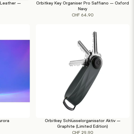
 Leather –
Orbitkey Key Organiser Pro Saffiano – Oxford
IN DEN WARENKORB
Navy
CHF
64.90
urora
Orbitkey Schlüsselorganisator Aktiv –
IN DEN WARENKORB
Graphite (Limited Edition)
CHF
29.90