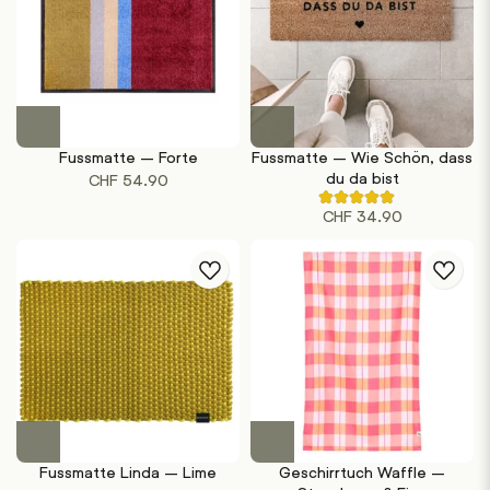
Fussmatte – Forte
Fussmatte – Wie Schön, dass
du da bist
CHF
54.90
Rated
CHF
34.90
4.50
out
of
5
based
on
2
customer
ratings
Fussmatte Linda – Lime
Geschirrtuch Waffle –