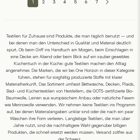
1
2
3
4
5
6
7
Textilien für Zuhause sind Produkte, die man täglich benutzt – und
bei denen man den Unterschied in Qualität und Material deutlich
spürt. Ob beim Griff ins Handtuch am Morgen, beim Einschlagen in
eine Decke am Abend oder beim Blick auf ein sauber gewebtes
Küchentuch in der Küche: gute Textilien machen den Alltag
angenehmer. Die Marken, die wir bei One Horizon in dieser Kategorie
führen, stehen für sorgfältig produzierte Stoffe mit klarer
Materialherkunft. Das Sortiment umfasst Bettwäsche, Decken, Plaids,
Bad- und Küchentextilien von Herstellern, die GOTS-zertifizierte Bio-
Baumwolle, Leinen aus europäischem Anbau oder natürliche Fasern
wie Merinowolle verwenden. Wir nehmen keine Textilien ins Programm
auf, bei denen Materialangaben unklar sind oder die nach ein paar
Wäschen ihre Form verlieren. Langlebige Textilien, die man über
Jahre nutzt, sind die nachhaltigere Wahl gegenüber billigen
Produkten, die schnell ersetzt werden müssen. Versand zollfrei aus
der Schweiz.