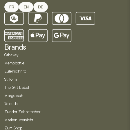
FR
EN
DE
Brands
Orbitkey
Memobottle
Eulenschnitt
Stilform
The Gift Label
Margelisch
7clouds
Zunder Zahnstocher
Markenübersicht
Zum Shop