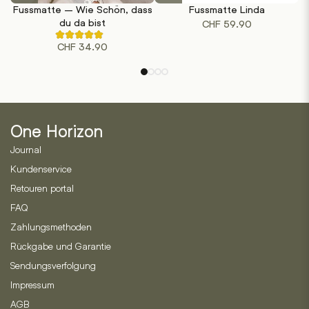
Fussmatte – Wie Schön, dass
Fussmatte Linda
K
weist
du da bist
CHF
59.90
mehrere
Rated
Varianten
CHF
34.90
4.50
out
auf.
of
Die
5
based
Optionen
on
können
2
customer
auf
ratings
One Horizon
der
Journal
Produktseite
gewählt
Kundenservice
werden
Retouren portal
FAQ
Zahlungsmethoden
Rückgabe und Garantie
Sendungsverfolgung
Impressum
AGB