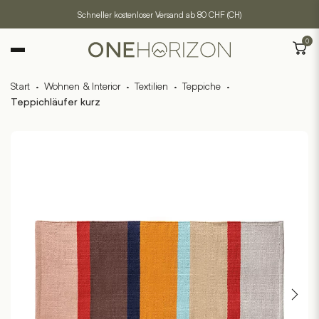
Schneller kostenloser Versand ab 80 CHF (CH)
0
Start
·
Wohnen & Interior
·
Textilien
·
Teppiche
·
Teppichläufer kurz