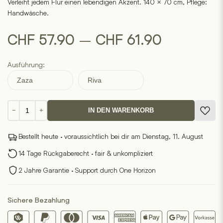
Verleiht jedem Flur einen lebendigen Akzent. 140 × 70 cm, Pflege:
Handwäsche.
Preisspan
–
CHF
57.90
CHF
61.90
CHF 57.9
Ausführung:
bis
Zaza
Riva
CHF 61.9
Teppichläufer
−
+
IN DEN WARENKORB
kurz
Menge
Bestellt heute · voraussichtlich bei dir am Dienstag, 11. August
14 Tage Rückgaberecht · fair & unkompliziert
2 Jahre Garantie · Support durch One Horizon
Sichere Bezahlung