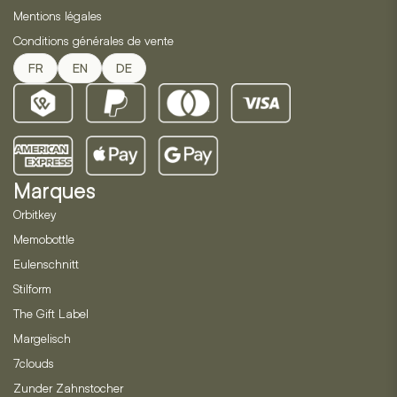
Mentions légales
Conditions générales de vente
FR
EN
DE
Marques
Orbitkey
Memobottle
Eulenschnitt
Stilform
The Gift Label
Margelisch
7clouds
Zunder Zahnstocher