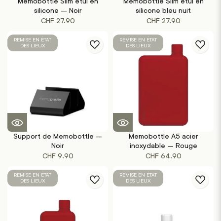
Memobottle Slim étui en
Memobottle Slim étui en
silicone – Noir
silicone bleu nuit
CHF
27.90
CHF
27.90
REMISE EN ÉTAT
REMISE EN ÉTAT
DES LIEUX
DES LIEUX
Support de Memobottle –
Memobottle A5 acier
Noir
inoxydable – Rouge
CHF
9.90
CHF
64.90
REMISE EN ÉTAT
REMISE EN ÉTAT
DES LIEUX
DES LIEUX