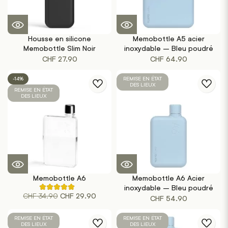
Housse en silicone
Memobottle A5 acier
Memobottle Slim Noir
inoxydable – Bleu poudré
CHF
27.90
CHF
64.90
-14%
REMISE EN ÉTAT
DES LIEUX
REMISE EN ÉTAT
DES LIEUX
Memobottle A6
Memobottle A6 Acier
inoxydable – Bleu poudré
Noté
Le
Le
CHF
34.90
CHF
29.90
4.67
CHF
54.90
sur
prix
prix
5
initial
actuel
sur
REMISE EN ÉTAT
REMISE EN ÉTAT
la
DES LIEUX
DES LIEUX