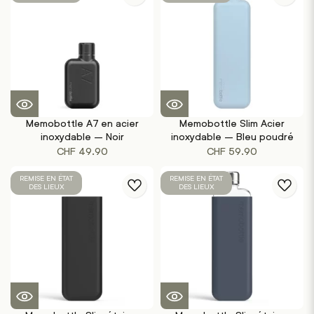
était :
est :
base
de
CHF 34.90.
CHF 29.90.
6
évaluations
de
clients
Memobottle A7 en acier
Memobottle Slim Acier
inoxydable – Noir
inoxydable – Bleu poudré
CHF
49.90
CHF
59.90
REMISE EN ÉTAT
REMISE EN ÉTAT
DES LIEUX
DES LIEUX