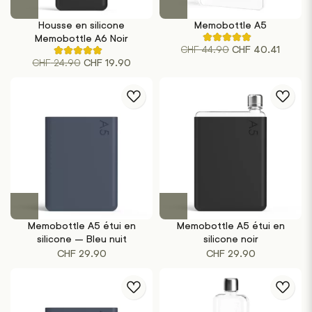
Housse en silicone
Memobottle A5
Memobottle A6 Noir
Noté
Le
Le
CHF
44.90
CHF
40.41
4.75
Noté
sur
Le
Le
CHF
24.90
CHF
19.90
5.00
prix
prix
5
sur
prix
prix
initial
actuel
sur
5
la
initial
actuel
sur
était :
est :
base
la
était :
est :
de
CHF 44.90.
CHF 40
base
4
de
CHF 24.90.
CHF 19.90.
évaluations
1
de
évaluations
clients
de
clients
Memobottle A5 étui en
Memobottle A5 étui en
silicone – Bleu nuit
silicone noir
CHF
29.90
CHF
29.90