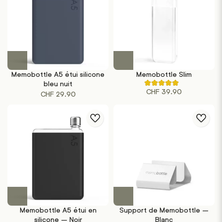
Memobottle A5 étui silicone
Memobottle Slim
bleu nuit
Noté
CHF
39.90
4.40
CHF
29.90
sur
5
sur
la
base
de
5
évaluations
de
clients
Memobottle A5 étui en
Support de Memobottle –
silicone – Noir
Blanc