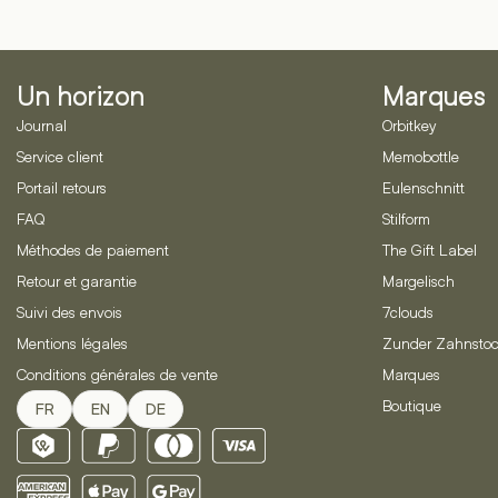
sur
variations.
la
base
Les
de
options
1
évaluations
peuvent
Un horizon
Marques
de
clients
être
Journal
Orbitkey
choisies
Service client
Memobottle
sur
la
Portail retours
Eulenschnitt
page
FAQ
Stilform
du
Méthodes de paiement
The Gift Label
produit
Retour et garantie
Margelisch
Suivi des envois
7clouds
Mentions légales
Zunder Zahnstoc
Conditions générales de vente
Marques
Boutique
FR
EN
DE