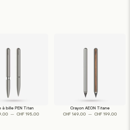
o à bille PEN Titan
Crayon AEON Titane
Ce
Ce
OPTIONS
CHOIX DES OPTIONS
Plage
Plage
–
–
9.00
CHF
195.00
CHF
149.00
CHF
199.00
produit
produit
de
de
a
a
prix :
prix :
plusieurs
plusieurs