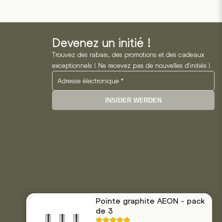
CHF 159.00
CHF 14
variations.
variations.
à
à
Les
Les
CHF 195.00
CHF 19
options
options
peuvent
peuvent
Devenez un initié !
être
être
Trouvez des rabais, des promotions et des cadeaux
choisies
choisies
exceptionnels ! Ne recevez pas de nouvelles d'initiés !
sur
sur
la
la
page
page
INSIDER WERDEN
du
du
produit
produit
Pointe graphite AEON - pack
de 3