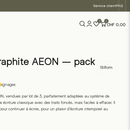
Service client
FAQ
0
0
CHF
0.00
graphite AEON – pack
Stilform
oignages
N, vendues par lot de 3, parfaitement adaptées au système de
criture classique avec des traits foncés, mais faciles à effacer. Il
 pour continuer à écrire, pour un plaisir d’écriture intemporel au
s