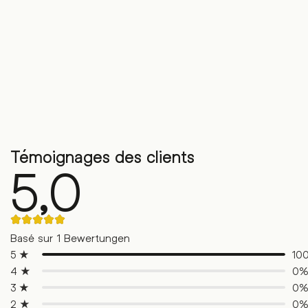
Témoignages des clients
5,0
Noté
5.00
Basé sur 1 Bewertungen
sur
5
5 ★
10
sur
4 ★
0
la
base
3 ★
0
de
1
2 ★
0