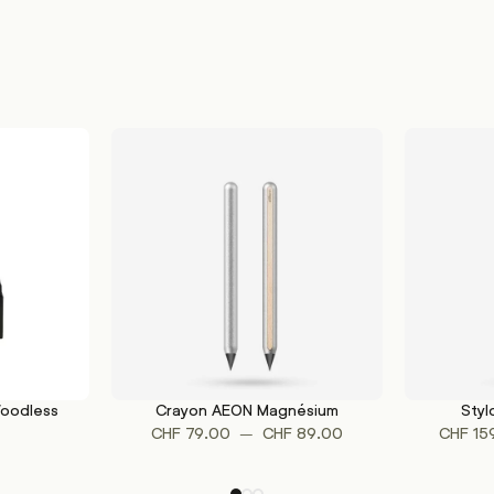
Woodless
Crayon AEON Magnésium
Styl
Ce
CHOIX DES OPTIONS
CHOIX DES 
Plage
–
CHF
79.00
CHF
89.00
CHF
15
produit
de
a
prix :
plusieurs