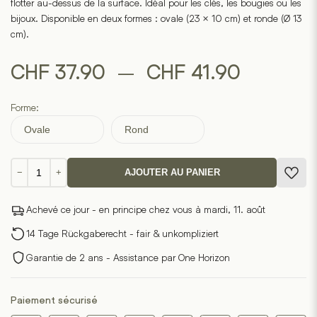
flotter au-dessus de la surface. Idéal pour les clés, les bougies ou les
bijoux. Disponible en deux formes : ovale (23 × 10 cm) et ronde (Ø 13
cm).
Plage
–
CHF
37.90
CHF
41.90
de
Forme:
prix :
Ovale
Rond
CHF 37.
quantité
−
+
AJOUTER AU PANIER
de
à
Plateau
Achevé ce jour - en principe chez vous à mardi, 11. août
en
CHF 41.
fer
14 Tage Rückgaberecht - fair & unkompliziert
Garantie de 2 ans - Assistance par One Horizon
Paiement sécurisé