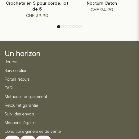
Crochets en S pour corde, lot
Nocturn Catch
P
a
de 5
CHF
94.90
plusieurs
CHF
39.90
variations.
Les
options
peuvent
être
Un horizon
choisies
sur
Journal
la
Service client
page
Portail retours
du
produit
FAQ
Méthodes de paiement
Retour et garantie
Suivi des envois
Mentions légales
Conditions générales de vente