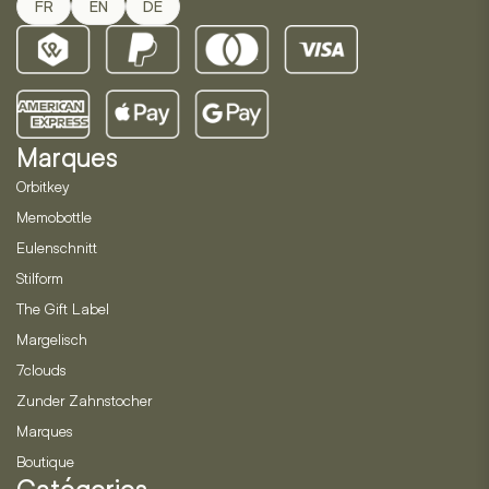
FR
EN
DE
Marques
Orbitkey
Memobottle
Eulenschnitt
Stilform
The Gift Label
Margelisch
7clouds
Zunder Zahnstocher
Marques
Boutique