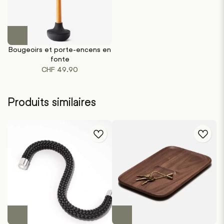
Bougeoirs et porte-encens en
fonte
CHF
49.90
Produits similaires
Ce
produit