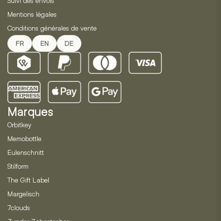
Suivi des envois
Mentions légales
Conditions générales de vente
FR
EN
DE
Marques
Orbitkey
Memobottle
Eulenschnitt
Stilform
The Gift Label
Margelisch
7clouds