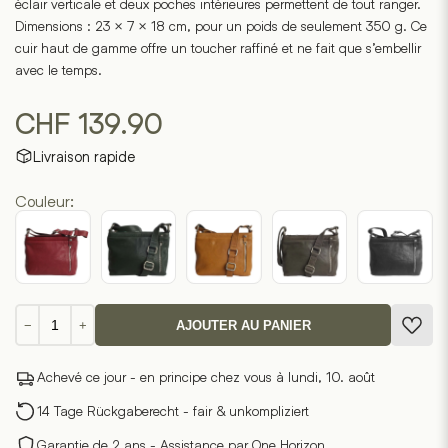
éclair verticale et deux poches intérieures permettent de tout ranger.
Dimensions : 23 × 7 × 18 cm, pour un poids de seulement 350 g. Ce
cuir haut de gamme offre un toucher raffiné et ne fait que s’embellir
avec le temps.
CHF
139.90
Livraison rapide
Couleur:
quantité
−
+
AJOUTER AU PANIER
de
Una
Achevé ce jour - en principe chez vous à lundi, 10. août
1
14 Tage Rückgaberecht - fair & unkompliziert
Garantie de 2 ans - Assistance par One Horizon