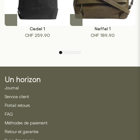
produit
produit
Ce
Ce
produit
produit
Cedel 1
Neffel 1
a
a
CHF
259.90
CHF
189.90
plusieurs
plusieurs
variations.
variations.
Les
Les
options
options
peuvent
peuvent
être
être
Un horizon
choisies
choisies
sur
sur
Journal
la
la
Service client
page
page
Portail retours
du
du
produit
produit
FAQ
Méthodes de paiement
Retour et garantie