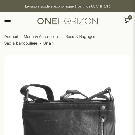
Livraison rapide et économique à partir de 80 CHF (CH)
0
Accueil
·
Mode & Accessoires
·
Sacs & Bagages
·
Sac à bandoulière
·
Una 1