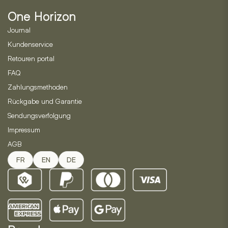
können
One Horizon
auf
der
Journal
Produktseite
Kundenservice
gewählt
Retouren portal
werden
FAQ
Zahlungsmethoden
Rückgabe und Garantie
Sendungsverfolgung
Impressum
AGB
FR
EN
DE