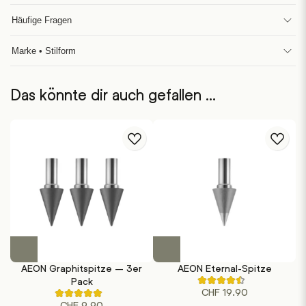
Häufige Fragen
Marke • Stilform
Das könnte dir auch gefallen …
Dieses
Produkt
AEON Graphitspitze – 3er
AEON Eternal-Spitze
weist
Pack
Rated
mehrere
CHF
19.90
4.00
Rated
out
Varianten
CHF
9.90