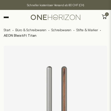
Schneller kostenloser Versand ab 80 CHF (CH)
0
Start
·
Büro & Schreibwaren
·
Schreibwaren
·
Stifte & Marker
·
AEON Bleistift Titan