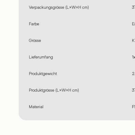
Verpackungsgrösse (L×W×H cm)
3
Farbe
E
Grösse
K
Lieferumfang
1
Produktgewicht
2
Produktgrösse (L×W×H cm)
3
Material
F