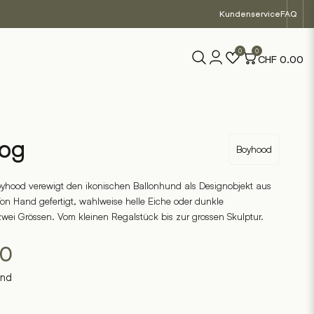
Kundenservice
FAQ
0
0
CHF
0.00
’og
Boyhood
oyhood verewigt den ikonischen Ballonhund als Designobjekt aus
on Hand gefertigt, wahlweise helle Eiche oder dunkle
wei Grössen. Vom kleinen Regalstück bis zur grossen Skulptur.
90
and