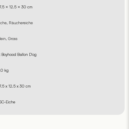
7.5 × 12.5 × 30 cm
iche, Räuchereiche
lein, Gross
x Boyhood Ballon D'og
.0 kg
7.5 x 12.5 x 30 cm
SC-Eiche