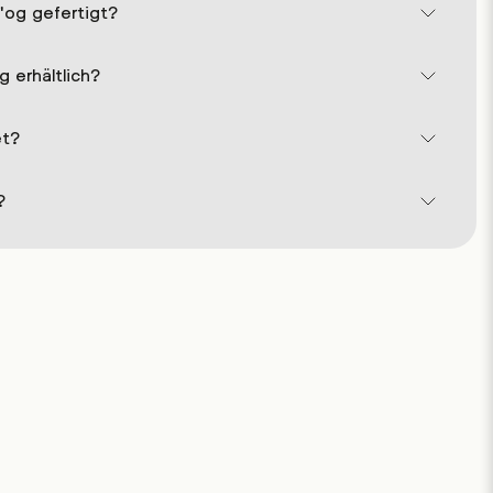
'og gefertigt?
 erhältlich?
et?
?