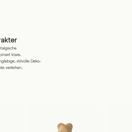
akter
stalgische
niert klare,
glebige, stilvolle Deko-
te verleihen.