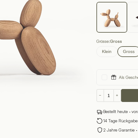
Grösse:
Gross
Klein
Gross
Als Gesch
Ballon
−
+
D'og
Menge
Bestellt heute · vo
14 Tage Rückgabere
2 Jahre Garantie ·