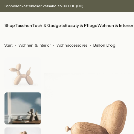
Schneller kostenloser Versand ab 80 CHF (CH)
Shop
Taschen
Tech & Gadgets
Beauty & Pflege
Wohnen & Interior
Start
·
Wohnen & Interior
·
Wohnaccessoires
·
Ballon D’og