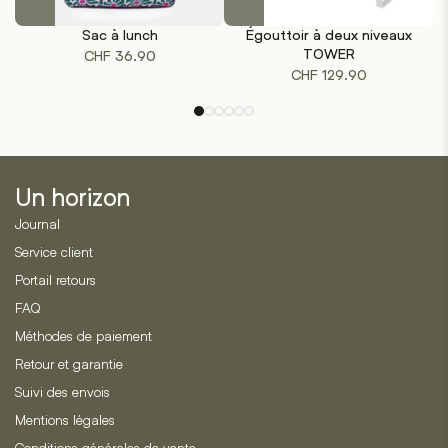
produit
produit
Sac à lunch
Égouttoir à deux niveaux
a
a
TOWER
CHF
36.90
plusieurs
plusieurs
CHF
129.90
variations.
variations.
Les
Les
options
options
peuvent
peuvent
être
être
Un horizon
choisies
choisies
sur
sur
Journal
la
la
Service client
page
page
Portail retours
du
du
produit
produit
FAQ
Méthodes de paiement
Retour et garantie
Suivi des envois
Mentions légales
Conditions générales de vente