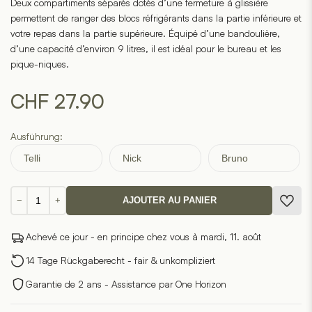
Deux compartiments séparés dotés d’une fermeture à glissière
permettent de ranger des blocs réfrigérants dans la partie inférieure et
votre repas dans la partie supérieure. Équipé d’une bandoulière,
d’une capacité d’environ 9 litres, il est idéal pour le bureau et les
pique-niques.
CHF
27.90
Ausführung:
Telli
Nick
Bruno
quantité
−
+
AJOUTER AU PANIER
de
Sac
Achevé ce jour - en principe chez vous à mardi, 11. août
isotherme
pour
14 Tage Rückgaberecht - fair & unkompliziert
le
Garantie de 2 ans - Assistance par One Horizon
déjeuner