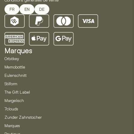
FR
EN
DE
Marques
Orbitkey
Memobottle
Eulenschnitt
Stilform
The Gift Label
Margelisch
7clouds
Zunder Zahnstocher
Marques
Boutique