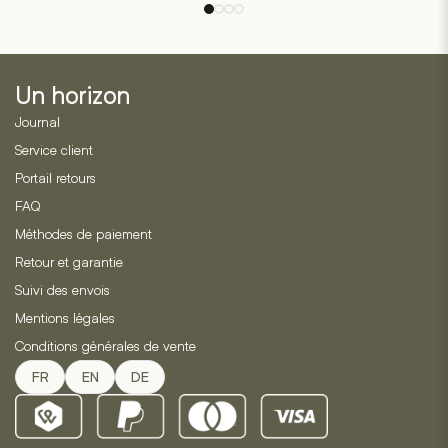
Les
initial
actuel
options
était :
est :
peuvent
CHF 49.90.
CHF 34
être
Un horizon
choisies
sur
Journal
la
Service client
page
Portail retours
du
produit
FAQ
Méthodes de paiement
Retour et garantie
Suivi des envois
Mentions légales
Conditions générales de vente
FR
EN
DE