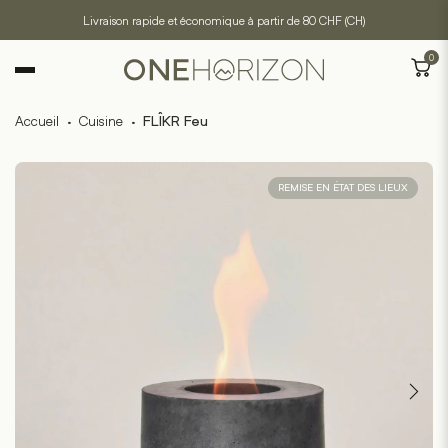
Livraison rapide et économique à partir de 80 CHF (CH)
0
Accueil
·
Cuisine
·
FLÎKR Feu
REMISE EN ÉTAT DES LIEUX