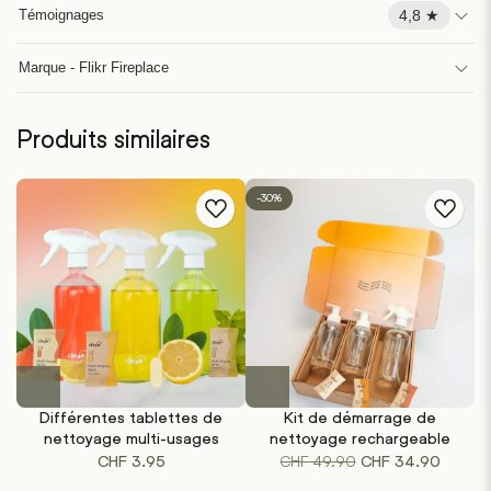
4,8 ★
Témoignages
Marque - Flikr Fireplace
Produits similaires
-30%
Ce
produit
Différentes tablettes de
Kit de démarrage de
a
nettoyage multi-usages
nettoyage rechargeable
plusieurs
Le
Le
CHF
49.90
CHF
3.95
CHF
34.90
variations.
prix
prix