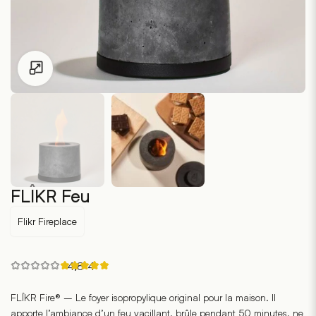
Pour les enfants de moins de 18 ans, cliquez sur le lien suivant
FLÎKR Feu
Flikr Fireplace
Noté
4,8
·
4
4.75
sur
5
FLÎKR Fire® – Le foyer isopropylique original pour la maison. Il
sur
apporte l’ambiance d’un feu vacillant, brûle pendant 50 minutes, ne
la