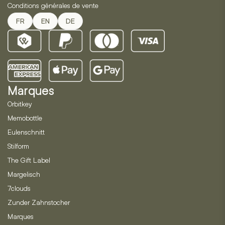
Conditions générales de vente
FR
EN
DE
Marques
Orbitkey
Memobottle
Eulenschnitt
Stilform
The Gift Label
Margelisch
7clouds
Zunder Zahnstocher
Marques