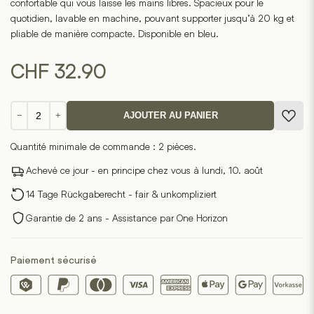
confortable qui vous laisse les mains libres. Spacieux pour le
quotidien, lavable en machine, pouvant supporter jusqu’à 20 kg et
pliable de manière compacte. Disponible en bleu.
CHF
32.90
quantité
−
+
AJOUTER AU PANIER
de
Notabag
Quantité minimale de commande : 2 pièces.
-
Bleu
Achevé ce jour - en principe chez vous à lundi, 10. août
14 Tage Rückgaberecht - fair & unkompliziert
Garantie de 2 ans - Assistance par One Horizon
Paiement sécurisé