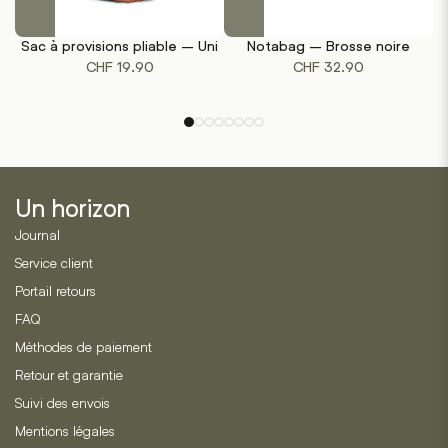
Ce
produit
Sac à provisions pliable – Uni
Notabag – Brosse noire
a
CHF
19.90
CHF
32.90
plusieurs
variations.
Les
options
peuvent
être
Un horizon
choisies
sur
Journal
la
Service client
page
Portail retours
du
produit
FAQ
Méthodes de paiement
Retour et garantie
Suivi des envois
Mentions légales