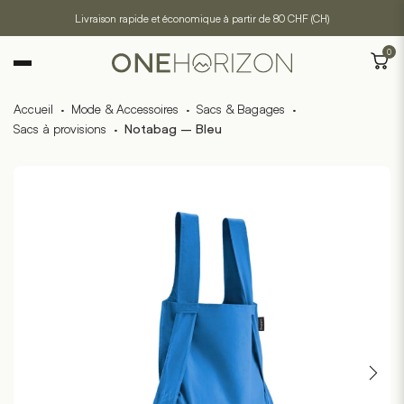
Livraison rapide et économique à partir de 80 CHF (CH)
0
Accueil
·
Mode & Accessoires
·
Sacs & Bagages
·
Sacs à provisions
·
Notabag – Bleu