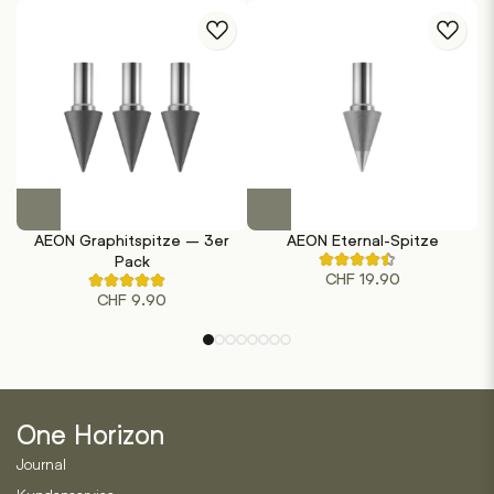
können
ratings
auf
der
Produktseite
gewählt
werden
Dieses
Produkt
AEON Graphitspitze – 3er
AEON Eternal-Spitze
K
weist
Pack
Rated
mehrere
CHF
19.90
4.00
Rated
out
Varianten
CHF
9.90
5.00
of
out
auf.
5
of
based
Die
5
on
based
Optionen
2
on
customer
können
1
ratings
customer
auf
ratings
One Horizon
der
Journal
Produktseite
gewählt