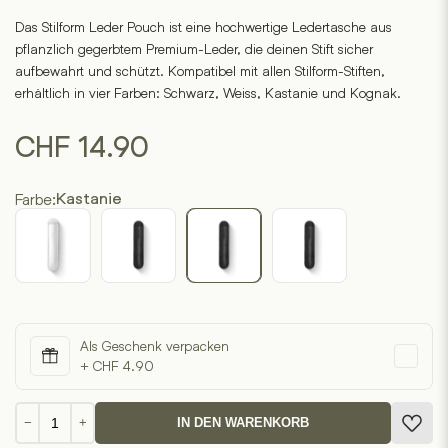
out
of
Das Stilform Leder Pouch ist eine hochwertige Ledertasche aus
5
pflanzlich gegerbtem Premium-Leder, die deinen Stift sicher
based
on
aufbewahrt und schützt. Kompatibel mit allen Stilform-Stiften,
1
customer
erhältlich in vier Farben: Schwarz, Weiss, Kastanie und Kognak.
ratings
CHF
14.90
Farbe:
Kastanie
Als Geschenk verpacken
+ CHF 4.90
Leder
−
+
IN DEN WARENKORB
Pouch