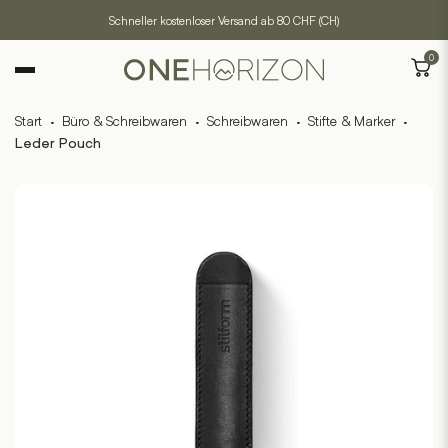
Schneller kostenloser Versand ab 80 CHF (CH)
0
Start
·
Büro & Schreibwaren
·
Schreibwaren
·
Stifte & Marker
·
Leder Pouch