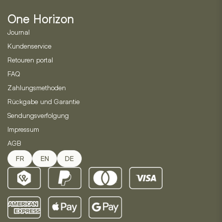
können
One Horizon
auf
der
Journal
Produktseite
Kundenservice
gewählt
Retouren portal
werden
FAQ
Zahlungsmethoden
Rückgabe und Garantie
Sendungsverfolgung
Impressum
AGB
FR
EN
DE