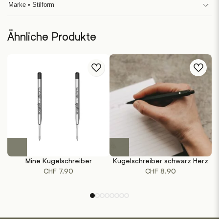
Marke • Stilform
Ähnliche Produkte
Dieses
Produkt
Mine Kugelschreiber
Kugelschreiber schwarz Herz
weist
CHF
7.90
CHF
8.90
mehrere
Varianten
auf.
Die
Optionen