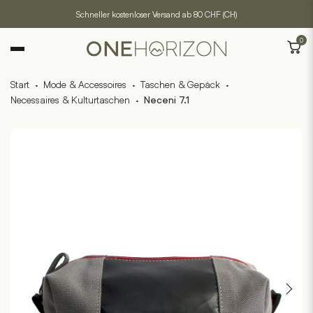
Schneller kostenloser Versand ab 80 CHF (CH)
0
Start
·
Mode & Accessoires
·
Taschen & Gepäck
·
Necessaires & Kulturtaschen
·
Neceni 7.1