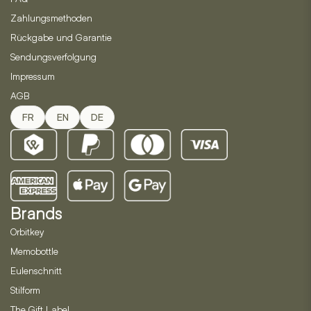
Zahlungsmethoden
Rückgabe und Garantie
Sendungsverfolgung
Impressum
AGB
FR
EN
DE
Brands
Orbitkey
Memobottle
Eulenschnitt
Stilform
The Gift Label