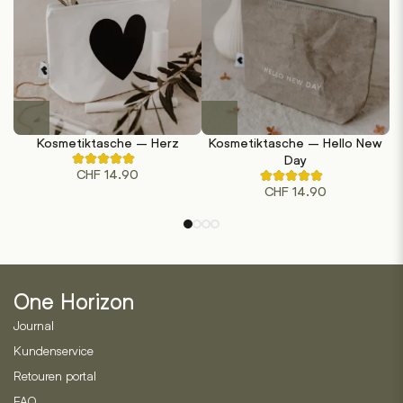
der
der
Produktseite
Produktseite
gewählt
gewählt
werden
werden
Kosmetiktasche – Herz
Kosmetiktasche – Hello New
R
Day
Rated
CHF
14.90
4.50
Rated
out
CHF
14.90
4.60
of
out
5
of
based
5
on
based
2
on
customer
5
ratings
customer
ratings
One Horizon
Journal
Kundenservice
Retouren portal
FAQ