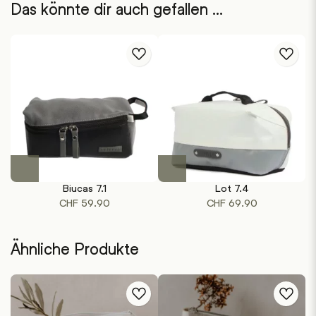
Das könnte dir auch gefallen …
Dieses
Dieses
Produkt
Produkt
Biucas 7.1
Lot 7.4
weist
weist
CHF
59.90
CHF
69.90
mehrere
mehrere
Varianten
Varianten
auf.
auf.
Ähnliche Produkte
Die
Die
Optionen
Optionen
können
können
auf
auf