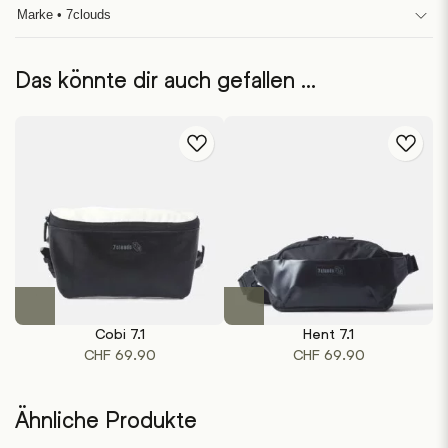
Marke • 7clouds
Das könnte dir auch gefallen …
Dieses
Dieses
Produkt
Produkt
Cobi 7.1
Hent 7.1
weist
weist
CHF
69.90
CHF
69.90
mehrere
mehrere
Varianten
Varianten
auf.
auf.
Ähnliche Produkte
Die
Die