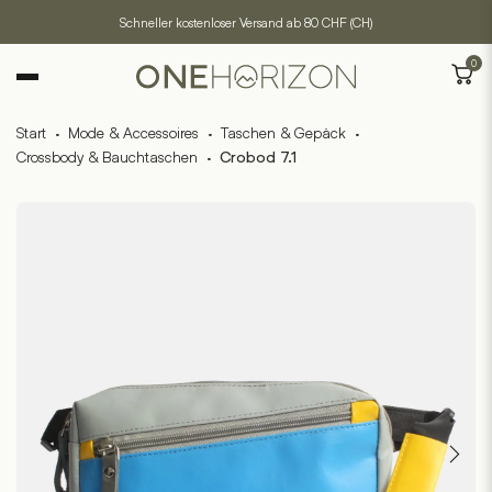
Schneller kostenloser Versand ab 80 CHF (CH)
0
Start
·
Mode & Accessoires
·
Taschen & Gepäck
·
Crossbody & Bauchtaschen
·
Crobod 7.1