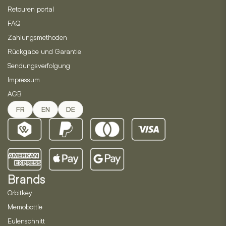
gewählt
gewählt
Retouren portal
werden
werden
FAQ
Zahlungsmethoden
Rückgabe und Garantie
Sendungsverfolgung
Impressum
AGB
FR
EN
DE
Brands
Orbitkey
Memobottle
Eulenschnitt