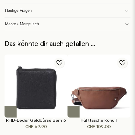
Häufige Fragen
Marke • Margelisch
Das könnte dir auch gefallen …
Dieses
Dieses
Produkt
Produkt
RFID-Leder Geldbörse Bern 3
Hüfttasche Konu 1
weist
weist
CHF
69.90
CHF
109.00
mehrere
mehrere