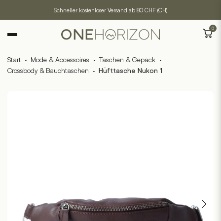
Schneller kostenloser Versand ab 80 CHF (CH)
0
Start
·
Mode & Accessoires
·
Taschen & Gepäck
·
Crossbody & Bauchtaschen
·
Hüfttasche Nukon 1