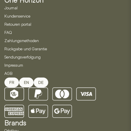
One Horizon
auf
auf
der
der
Journal
Produktseite
Produktseite
Kundenservice
gewählt
gewählt
Retouren portal
werden
werden
FAQ
Zahlungsmethoden
Rückgabe und Garantie
Sendungsverfolgung
Impressum
AGB
FR
EN
DE
Brands
Orbitkey