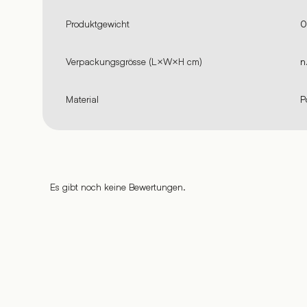
Produktgewicht
0
Verpackungsgrösse (L×W×H cm)
n
Material
P
Es gibt noch keine Bewertungen.
%
%
%