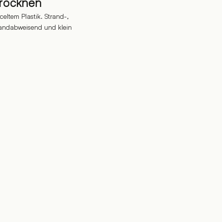
trocknen
eltem Plastik. Strand-,
 sandabweisend und klein