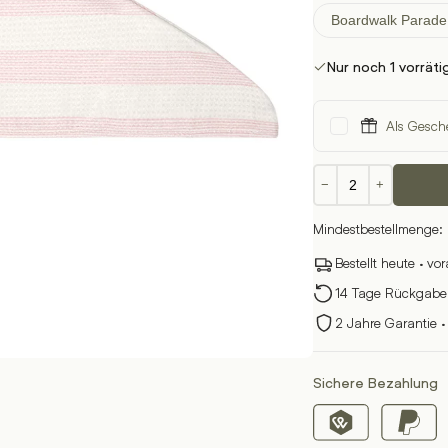
Boardwalk Parade
Nur noch 1 vorräti
Als Gesch
Haarturban
−
+
Waffle
Menge
Mindestbestellmenge: 
Bestellt heute · vo
14 Tage Rückgabere
2 Jahre Garantie ·
Sichere Bezahlung