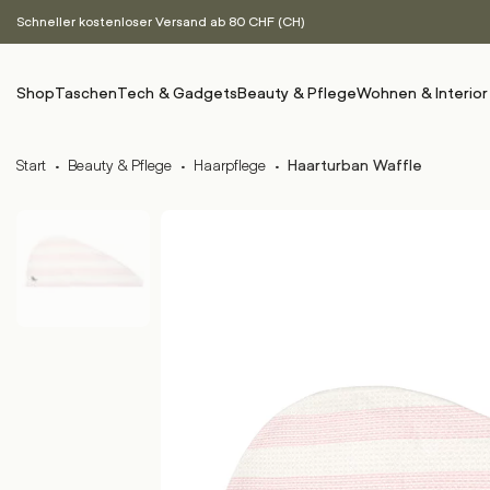
Schneller kostenloser Versand ab 80 CHF (CH)
Shop
Taschen
Tech & Gadgets
Beauty & Pflege
Wohnen & Interior
Start
·
Beauty & Pflege
·
Haarpflege
·
Haarturban Waffle