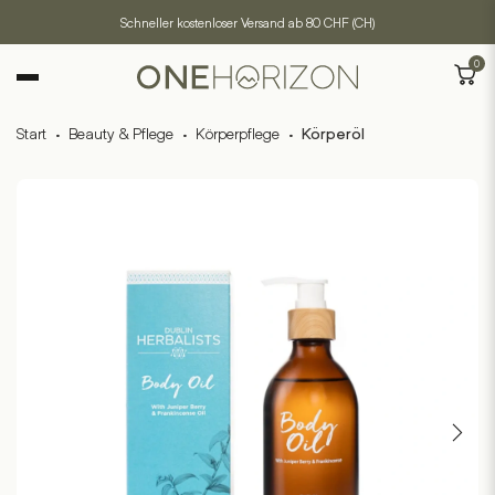
Schneller kostenloser Versand ab 80 CHF (CH)
0
Start
·
Beauty & Pflege
·
Körperpflege
·
Körperöl