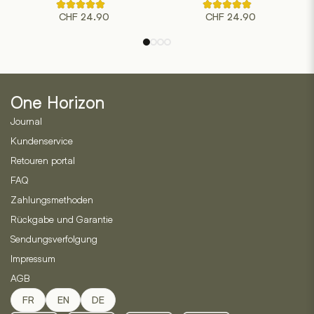
Rated
Rated
CHF
24.90
CHF
24.90
4.50
4.50
out
out
of
of
5
5
based
based
on
on
2
2
customer
customer
ratings
ratings
One Horizon
Journal
Kundenservice
Retouren portal
FAQ
Zahlungsmethoden
Rückgabe und Garantie
Sendungsverfolgung
Impressum
AGB
FR
EN
DE