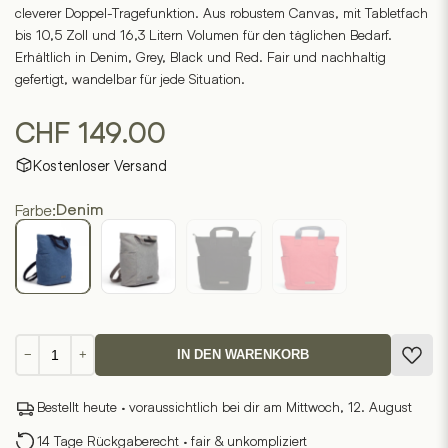
cleverer Doppel-Tragefunktion. Aus robustem Canvas, mit Tabletfach
bis 10,5 Zoll und 16,3 Litern Volumen für den täglichen Bedarf.
Erhältlich in Denim, Grey, Black und Red. Fair und nachhaltig
gefertigt, wandelbar für jede Situation.
CHF
149.00
Kostenloser Versand
Farbe:
Denim
Canvas
−
+
IN DEN WARENKORB
Rucksack
Tacha
Bestellt heute · voraussichtlich bei dir am Mittwoch, 12. August
1
Menge
14 Tage Rückgaberecht · fair & unkompliziert