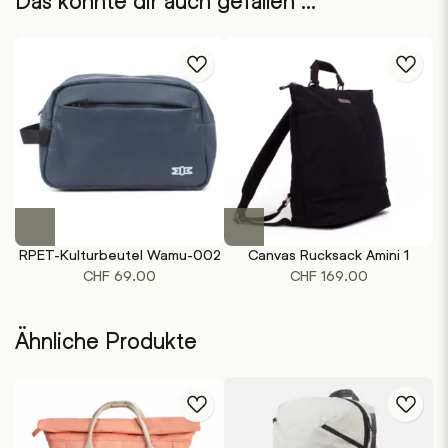
Das könnte dir auch gefallen …
Dieses
Dieses
Produkt
Produkt
RPET-Kulturbeutel Wamu-002
Canvas Rucksack Amini 1
RF
weist
weist
CHF
69.00
CHF
169.00
mehrere
mehrere
Varianten
Varianten
auf.
auf.
Ähnliche Produkte
Die
Die
Optionen
Optionen
können
können
auf
auf
der
der