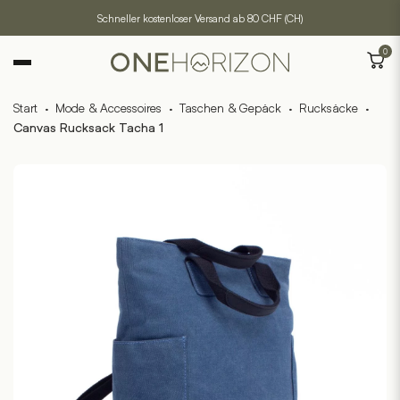
Schneller kostenloser Versand ab 80 CHF (CH)
0
Start
·
Mode & Accessoires
·
Taschen & Gepäck
·
Rucksäcke
·
Canvas Rucksack Tacha 1