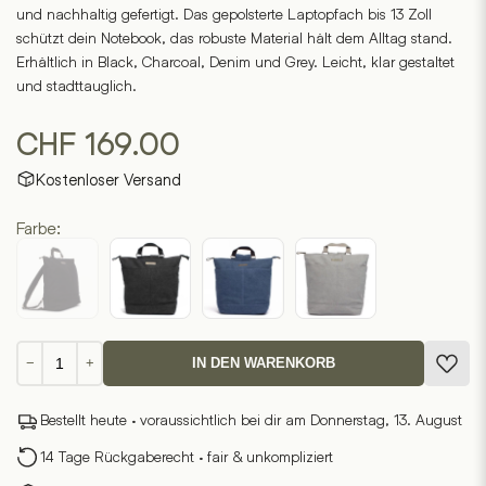
und nachhaltig gefertigt. Das gepolsterte Laptopfach bis 13 Zoll
schützt dein Notebook, das robuste Material hält dem Alltag stand.
Erhältlich in Black, Charcoal, Denim und Grey. Leicht, klar gestaltet
und stadttauglich.
CHF
169.00
Kostenloser Versand
Farbe:
Canvas
−
+
IN DEN WARENKORB
Rucksack
Amini
Bestellt heute · voraussichtlich bei dir am Donnerstag, 13. August
1
Menge
14 Tage Rückgaberecht · fair & unkompliziert