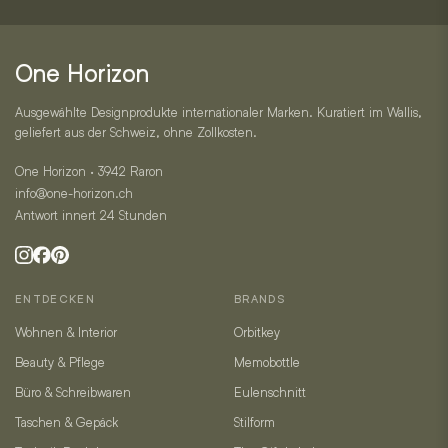
und
Kontakt
One Horizon
Ausgewählte Designprodukte internationaler Marken. Kuratiert im Wallis,
geliefert aus der Schweiz, ohne Zollkosten.
One Horizon · 3942 Raron
info@one-horizon.ch
Antwort innert 24 Stunden
ENTDECKEN
BRANDS
Wohnen & Interior
Orbitkey
Beauty & Pflege
Memobottle
Büro & Schreibwaren
Eulenschnitt
Taschen & Gepäck
Stilform