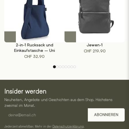
Produktseite
Produktseite
gewählt
gewählt
werden
werden
Dieses
Produkt
2-in-1 Rucksack und
Jewen-1
weist
Einkaufstasche – Uni
CHF
219.90
mehrere
CHF
32.90
Varianten
auf.
Die
Optionen
One
können
Insider werden
auf
Horizon
der
Neuheiten, Angebote und Geschichten aus dem Shop. Höchstens
–
Produktseite
zweimal im Monat.
gewählt
E-
Service,
ABONNIEREN
werden
Mail-
Kategorien
Adresse
Jederzeit abmeldbar. Mehr in der
Datenschutzerklärung
.