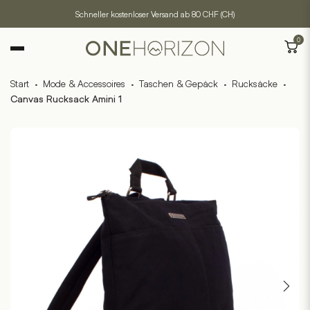
Schneller kostenloser Versand ab 80 CHF (CH)
0
Start
·
Mode & Accessoires
·
Taschen & Gepäck
·
Rucksäcke
·
Canvas Rucksack Amini 1