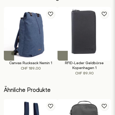
Dieses
Dieses
Produkt
Produkt
Canvas Rucksack Nemin 1
RFID-Leder Geldbörse
weist
weist
Kopenhagen 1
CHF
189.00
mehrere
mehrere
CHF
89.90
Varianten
Varianten
auf.
auf.
Die
Die
Ähnliche Produkte
Optionen
Optionen
können
können
auf
auf
der
der