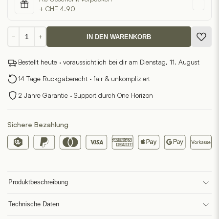
+ CHF 4.90
Memobottle
−
+
IN DEN WARENKORB
A5
Edelstahl
Bestellt heute · voraussichtlich bei dir am Dienstag, 11. August
Menge
14 Tage Rückgaberecht · fair & unkompliziert
2 Jahre Garantie · Support durch One Horizon
Sichere Bezahlung
Produktbeschreibung
Technische Daten