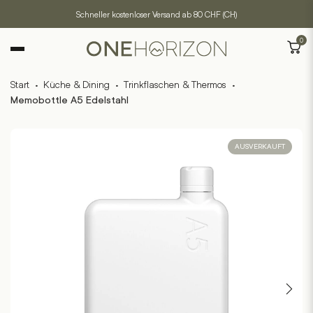
Schneller kostenloser Versand ab 80 CHF (CH)
0
Start
·
Küche & Dining
·
Trinkflaschen & Thermos
·
Memobottle A5 Edelstahl
AUSVERKAUFT