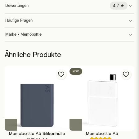
4,7 ★
Bewertungen
Häufige Fragen
Marke • Memobottle
Ähnliche Produkte
-10%
Dieses
Produkt
Memobottle A5 Silikonhülle
Memobottle A5
weist