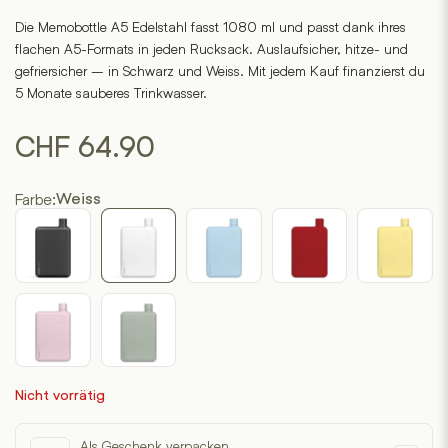
out
of
Die Memobottle A5 Edelstahl fasst 1080 ml und passt dank ihres
5
flachen A5-Formats in jeden Rucksack. Auslaufsicher, hitze- und
based
on
gefriersicher – in Schwarz und Weiss. Mit jedem Kauf finanzierst du
3
customer
5 Monate sauberes Trinkwasser.
ratings
CHF
64.90
Farbe:
Weiss
Nicht vorrätig
Als Geschenk verpacken