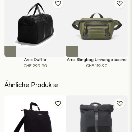
Dieses
Produkt
Arris Duffle
Arris Slingbag Umhängetasche
weist
CHF
299.90
CHF
119.90
mehrere
Varianten
auf.
Ähnliche Produkte
Die
Optionen
können
auf
der
Produktseite
gewählt