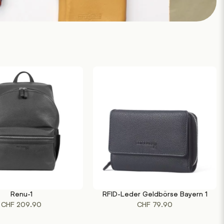
Renu-1
RFID-Leder Geldbörse Bayern 1
Dieses
RENKORB
AUSFÜHRUNG WÄHLEN
CHF
209.90
CHF
79.90
Produkt
weist