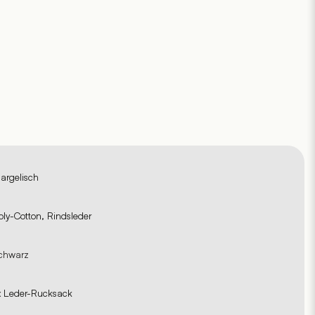
argelisch
oly-Cotton, Rindsleder
chwarz
x Leder-Rucksack