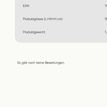
EAN
7
Produktgrösse (L×W×H cm)
1
Produktgewicht
1
Es gibt noch keine Bewertungen.
%
%
%