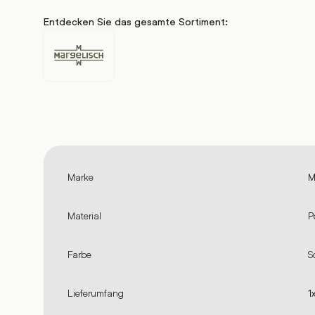
Entdecken Sie das gesamte Sortiment:
Margelisch
Marke
M
Material
P
Farbe
S
Lieferumfang
1