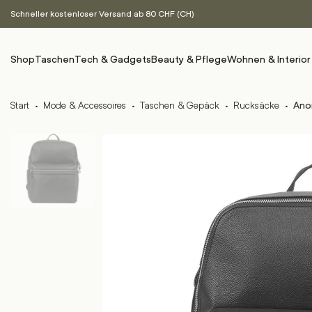
Schneller kostenloser Versand ab 80 CHF (CH)
Shop
Taschen
Tech & Gadgets
Beauty & Pflege
Wohnen & Interior
Start
·
Mode & Accessoires
·
Taschen & Gepäck
·
Rucksäcke
·
Anoi