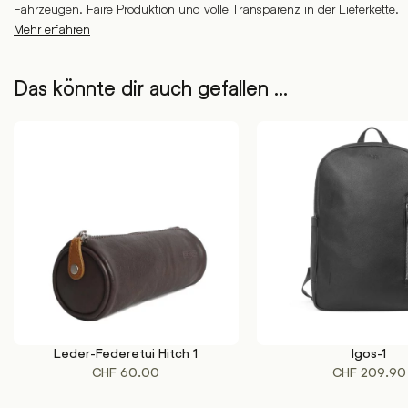
Fahrzeugen. Faire Produktion und volle Transparenz in der Lieferkette.
Mehr erfahren
Das könnte dir auch gefallen …
Leder-Federetui Hitch 1
Igos-1
Dieses
AUSFÜHRUNG WÄHLEN
IN DEN WARENKORB
CHF
60.00
CHF
209.90
Produkt
weist