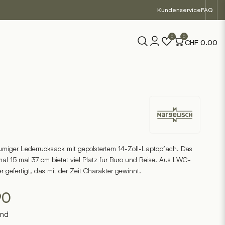
Kundenservice
FAQ
0
0
CHF
0.00
Margelisch
räumiger Lederrucksack mit gepolstertem 14-Zoll-Laptopfach. Das
al 15 mal 37 cm bietet viel Platz für Büro und Reise. Aus LWG-
er gefertigt, das mit der Zeit Charakter gewinnt.
90
and