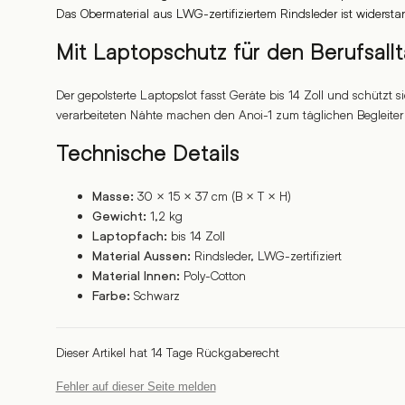
Das Obermaterial aus LWG-zertifiziertem Rindsleder ist widersta
Mit Laptopschutz für den Berufsall
Der gepolsterte Laptopslot fasst Geräte bis 14 Zoll und schützt s
verarbeiteten Nähte machen den Anoi-1 zum täglichen Begleiter 
Technische Details
30 × 15 × 37 cm (B × T × H)
Masse:
1,2 kg
Gewicht:
bis 14 Zoll
Laptopfach:
Rindsleder, LWG-zertifiziert
Material Aussen:
Poly-Cotton
Material Innen:
Schwarz
Farbe:
Dieser Artikel hat 14 Tage Rückgaberecht
Fehler auf dieser Seite melden