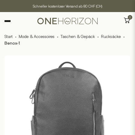
Schneller kostenloser Versand ab 80 CHF (CH)
0
Start
·
Mode & Accessoires
·
Taschen & Gepäck
·
Rucksäcke
·
Benox-1