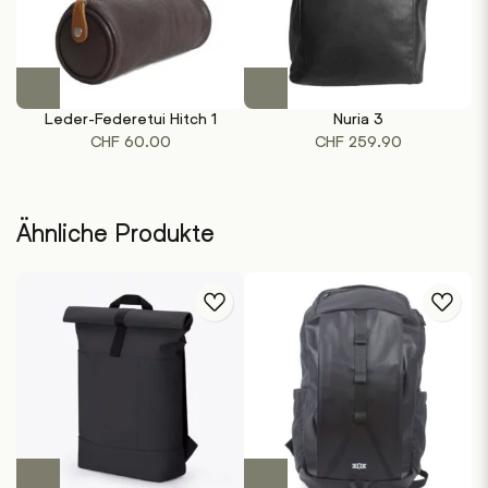
Dieses
Dieses
Produkt
Produkt
Leder-Federetui Hitch 1
Nuria 3
weist
weist
CHF
60.00
CHF
259.90
mehrere
mehrere
Varianten
Varianten
auf.
auf.
Die
Die
Ähnliche Produkte
Optionen
Optionen
können
können
auf
auf
der
der
Produktseite
Produktseite
gewählt
gewählt
werden
werden
Dieses
Dieses