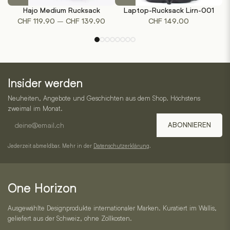
Produkt
Produkt
Hajo Medium Rucksack
Laptop-Rucksack Lirn-001
R
weist
weist
Preisspanne:
–
CHF
119.90
CHF
139.90
CHF
149.00
mehrere
mehrere
CHF 119.90
Varianten
Varianten
bis
auf.
auf.
CHF 139.90
Die
Die
One
Optionen
Optionen
Insider werden
können
können
Horizon
auf
auf
Neuheiten, Angebote und Geschichten aus dem Shop. Höchstens
–
der
der
zweimal im Monat.
Produktseite
Produktseite
E-
Service,
ABONNIEREN
gewählt
gewählt
Mail-
Kategorien
werden
werden
Adresse
Jederzeit abmeldbar. Mehr in der
Datenschutzerklärung
.
und
Kontakt
One Horizon
Ausgewählte Designprodukte internationaler Marken. Kuratiert im Wallis,
geliefert aus der Schweiz, ohne Zollkosten.