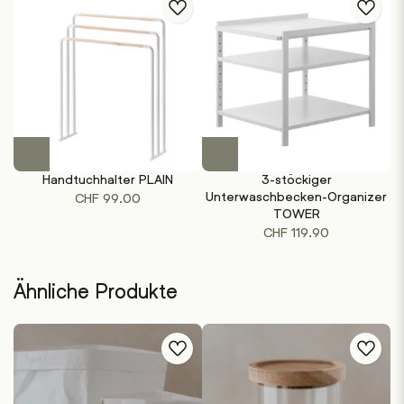
Dieses
Dieses
Produkt
Produkt
Handtuchhalter PLAIN
3-stöckiger
weist
weist
Unterwaschbecken-Organizer
CHF
99.00
mehrere
mehrere
TOWER
Varianten
Varianten
CHF
119.90
auf.
auf.
Die
Die
Optionen
Optionen
Ähnliche Produkte
können
können
auf
auf
der
der
Produktseite
Produktseite
gewählt
gewählt
werden
werden