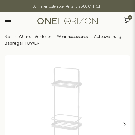
Schneller kostenloser Versand ab 80 CHF (CH)
0
Start
·
Wohnen & Interior
·
Wohnaccessoires
·
Aufbewahrung
·
Badregal TOWER