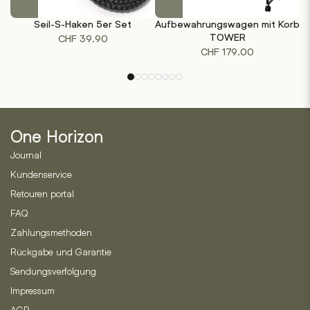
Produkt
Produkt
Seil-S-Haken 5er Set
Aufbewahrungswagen mit Korb
weist
weist
TOWER
CHF
39.90
mehrere
mehrere
CHF
179.00
Varianten
Varianten
auf.
auf.
Die
Die
Optionen
Optionen
können
können
One Horizon
auf
auf
der
der
Journal
Produktseite
Produktseite
Kundenservice
gewählt
gewählt
Retouren portal
werden
werden
FAQ
Zahlungsmethoden
Rückgabe und Garantie
Sendungsverfolgung
Impressum
AGB