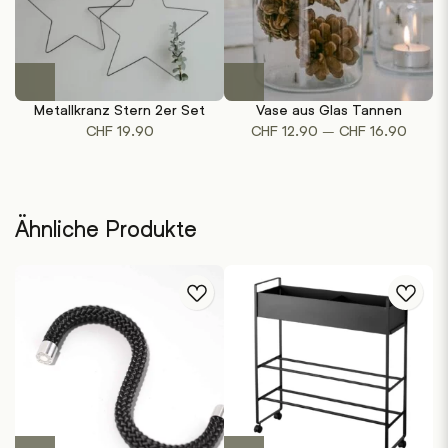
Dieses
Produkt
Metallkranz Stern 2er Set
Vase aus Glas Tannen
weist
Preiss
–
CHF
19.90
CHF
12.90
CHF
16.90
mehrere
CHF 1
Varianten
bis
auf.
CHF 1
Die
Ähnliche Produkte
Optionen
können
auf
der
Produktseite
gewählt
werden
Dieses
Dieses