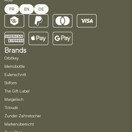
FR
EN
DE
Brands
Orbitkey
Memobottle
Eulenschnitt
Stilform
The Gift Label
Margelisch
7clouds
Zunder Zahnstocher
Markenübersicht