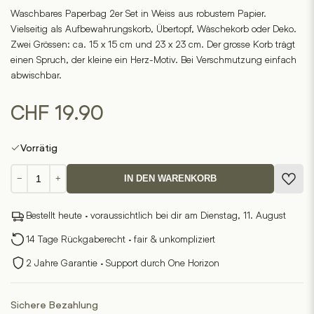
Waschbares Paperbag 2er Set in Weiss aus robustem Papier.
Vielseitig als Aufbewahrungskorb, Übertopf, Wäschekorb oder Deko.
Zwei Grössen: ca. 15 x 15 cm und 23 x 23 cm. Der grosse Korb trägt
einen Spruch, der kleine ein Herz-Motiv. Bei Verschmutzung einfach
abwischbar.
CHF
19.90
Vorrätig
Paperbag
−
+
IN DEN WARENKORB
2er
Set
Bestellt heute · voraussichtlich bei dir am Dienstag, 11. August
Alles
was
14 Tage Rückgaberecht · fair & unkompliziert
du
2 Jahre Garantie · Support durch One Horizon
brauchst
Menge
Sichere Bezahlung