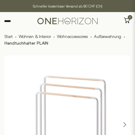
Schneller kostenloser Versand ab 80 CHF (CH)
0
Start
·
Wohnen & Interior
·
Wohnaccessoires
·
Aufbewahrung
·
Handtuchhalter PLAIN