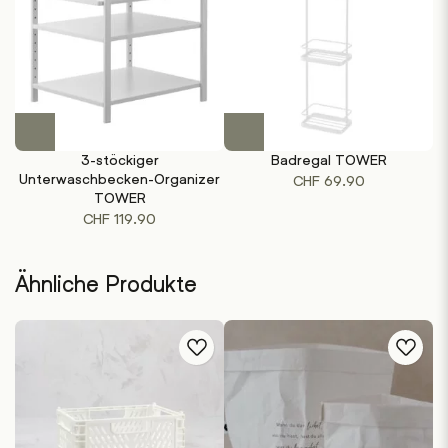
Dieses
Dieses
Produkt
Produkt
3-stöckiger
Badregal TOWER
weist
weist
Unterwaschbecken-Organizer
CHF
69.90
mehrere
mehrere
TOWER
Varianten
Varianten
CHF
119.90
auf.
auf.
Die
Die
Optionen
Optionen
Ähnliche Produkte
können
können
auf
auf
der
der
Produktseite
Produktseite
gewählt
gewählt
werden
werden