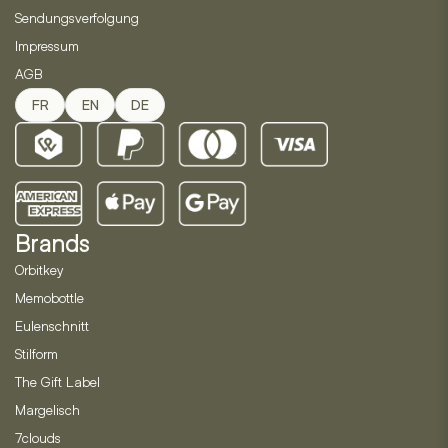
Sendungsverfolgung
Impressum
AGB
FR
EN
DE
Brands
Orbitkey
Memobottle
Eulenschnitt
Stilform
The Gift Label
Margelisch
7clouds