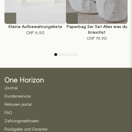
Dieses
Produkt
Kleine Aufbewahrungskiste
Paperbag 2er Set Alles was du
weist
brauchst
CHF
6.90
mehrere
CHF
19.90
Varianten
auf.
Die
Optionen
können
auf
One Horizon
der
Produktseite
Journal
gewählt
Kundenservice
werden
Retouren portal
FAQ
Zahlungsmethoden
Rückgabe und Garantie