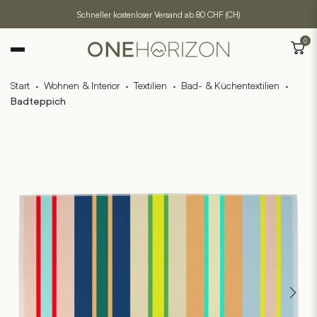
Schneller kostenloser Versand ab 80 CHF (CH)
0
Start
·
Wohnen & Interior
·
Textilien
·
Bad- & Küchentextilien
·
Badteppich