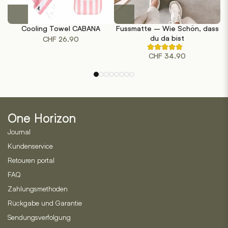
Dieses
Produkt
Cooling Towel CABANA
Fussmatte – Wie Schön, dass
weist
du da bist
CHF
26.90
mehrere
Rated
Varianten
CHF
34.90
4.50
out
auf.
of
Die
5
based
Optionen
on
können
2
customer
auf
ratings
One Horizon
der
Journal
Produktseite
gewählt
Kundenservice
werden
Retouren portal
FAQ
Zahlungsmethoden
Rückgabe und Garantie
Sendungsverfolgung