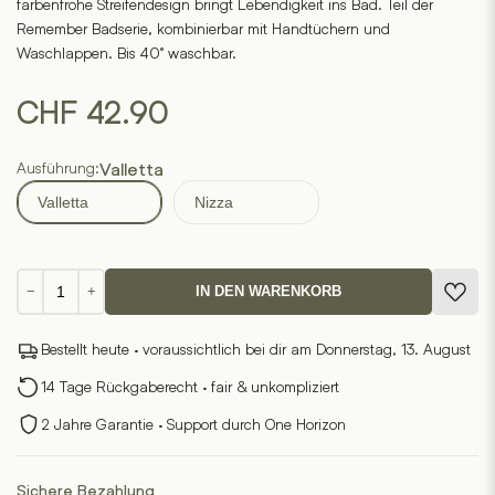
farbenfrohe Streifendesign bringt Lebendigkeit ins Bad. Teil der
Remember Badserie, kombinierbar mit Handtüchern und
Waschlappen. Bis 40° waschbar.
CHF
42.90
Ausführung:
Valletta
Valletta
Nizza
Badteppich
−
+
IN DEN WARENKORB
Menge
Bestellt heute · voraussichtlich bei dir am Donnerstag, 13. August
14 Tage Rückgaberecht · fair & unkompliziert
2 Jahre Garantie · Support durch One Horizon
Sichere Bezahlung