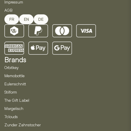
Impressum
AGB
FR
EN
DE
Brands
Orbitkey
Memobottle
Eulenschnitt
Stilform
The Gift Label
Margelisch
7clouds
Zunder Zahnstocher