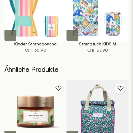
Dieses
Dieses
Produkt
Produkt
Kinder Strandponcho
Strandtuch KIDS M
weist
weist
CHF
36.90
CHF
37.90
mehrere
mehrere
Varianten
Varianten
auf.
auf.
Ähnliche Produkte
Die
Die
Optionen
Optionen
können
können
auf
auf
der
der
Produktseite
Produktseite
gewählt
gewählt
werden
werden