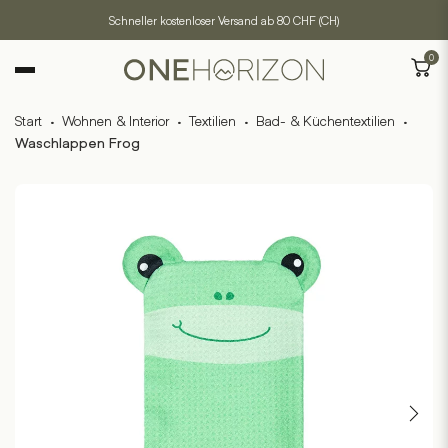
Schneller kostenloser Versand ab 80 CHF (CH)
0
Start
·
Wohnen & Interior
·
Textilien
·
Bad- & Küchentextilien
·
Waschlappen Frog