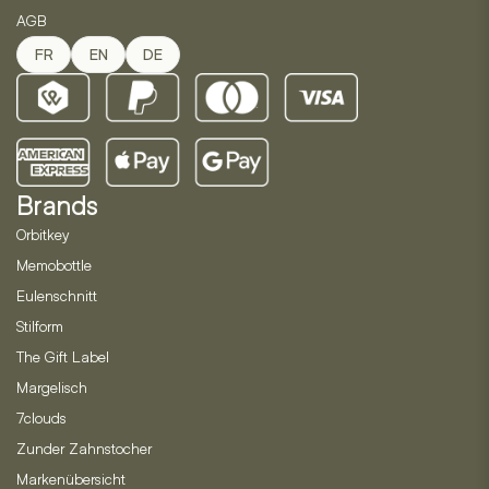
AGB
FR
EN
DE
Brands
Orbitkey
Memobottle
Eulenschnitt
Stilform
The Gift Label
Margelisch
7clouds
Zunder Zahnstocher
Markenübersicht