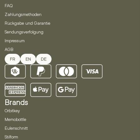
werden
werden
FAQ
Zahlungsmethoden
Rückgabe und Garantie
Sendungsverfolgung
Impressum
AGB
FR
EN
DE
Brands
Orbitkey
Memobottle
Eulenschnitt
Stilform