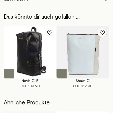
Marke • 7clouds
Das könnte dir auch gefallen …
Dieses
Dieses
Produkt
Produkt
Novis 7.1 B
Shawi 7.1
weist
weist
CHF
189.90
CHF
159.90
mehrere
mehrere
Varianten
Varianten
auf.
auf.
Ähnliche Produkte
Die
Die
Optionen
Optionen