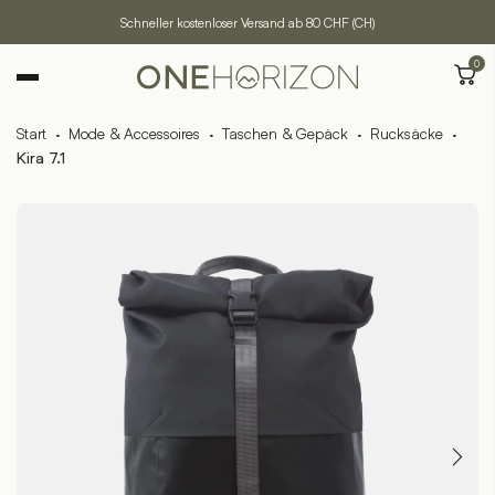
Schneller kostenloser Versand ab 80 CHF (CH)
0
Start
·
Mode & Accessoires
·
Taschen & Gepäck
·
Rucksäcke
·
Kira 7.1