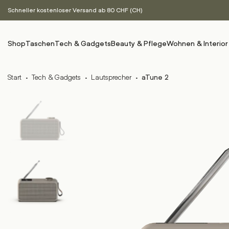
Schneller kostenloser Versand ab 80 CHF (CH)
Shop
Taschen
Tech & Gadgets
Beauty & Pflege
Wohnen & Interior
Start
·
Tech & Gadgets
·
Lautsprecher
·
aTune 2