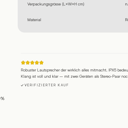
Verpackungsgrösse (L×W×H cm)
n
Material
R
Robuster Lautsprecher der wirklich alles mitmacht. IPX5 bede
Klang ist voll und klar – mit zwei Geräten als Stereo-Paar noc
VERIFIZIERTER KAUF
0%
%
%
%
%