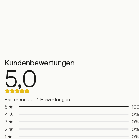
Kundenbewertungen
5,0
Rated
5.00
Basierend auf 1 Bewertungen
out
of
5 ★
10
5
4 ★
0
based
on
3 ★
0
1
customer
2 ★
0
ratings
1 ★
0