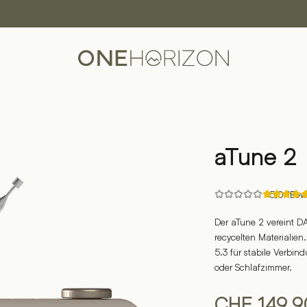
aTune 2
Rated
5,0
·
1
Bew
5.00
out
Der aTune 2 vereint 
of
5
recycelten Materialien
based
on
5.3 für stabile Verbin
1
oder Schlafzimmer.
customer
ratings
CHF
149.9