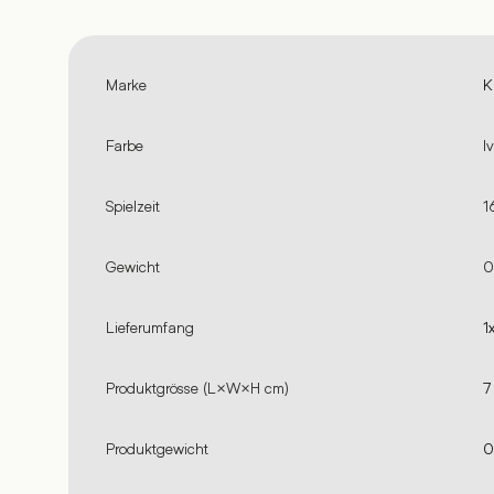
Marke
K
Farbe
I
Spielzeit
1
Gewicht
0
Lieferumfang
1
Produktgrösse (L×W×H cm)
7
Produktgewicht
0