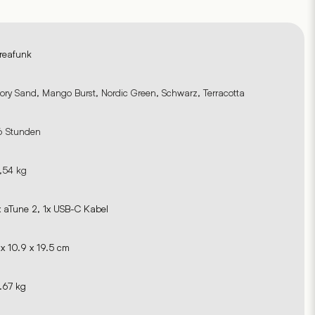
reafunk
vory Sand, Mango Burst, Nordic Green, Schwarz, Terracotta
6 Stunden
,54 kg
x aTune 2, 1x USB-C Kabel
 x 10.9 x 19.5 cm
.67 kg