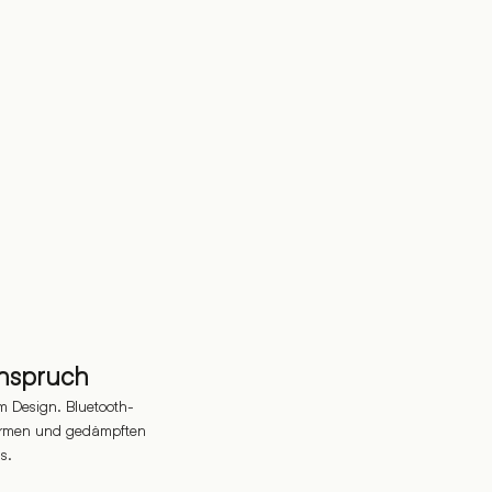
nspruch
m Design. Bluetooth-
Formen und gedämpften
s.