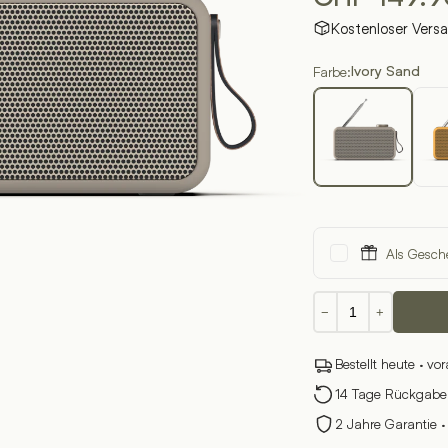
Kostenloser Vers
Farbe:
Ivory Sand
Als Gesch
aTune
−
+
2
Menge
Bestellt heute · vo
14 Tage Rückgabere
2 Jahre Garantie ·