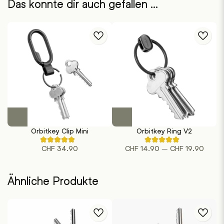
Das könnte dir auch gefallen …
Dieses
Dieses
Produkt
Produkt
Orbitkey Clip Mini
Orbitkey Ring V2
weist
weist
Rated
Rated
mehrere
mehrere
Preiss
–
CHF
34.90
CHF
14.90
CHF
19.90
4.50
4.75
out
out
Varianten
Varianten
CHF 1
of
of
auf.
auf.
bis
5
5
based
based
Die
Die
Ähnliche Produkte
CHF 1
on
on
Optionen
Optionen
2
4
customer
customer
können
können
ratings
ratings
auf
auf
der
der