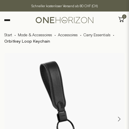
Schneller kostenloser Versand ab 80 CHF (CH)
0
Start
·
Mode & Accessoires
·
Accessoires
·
Carry Essentials
·
Orbitkey Loop Keychain