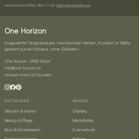
Kategorien
Adresse
Jederzeit abmeldbar. Mehr in der
Datenschutzerklärung
.
und
Kontakt
One Horizon
Ausgewählte Designprodukte internationaler Marken. Kuratiert im Wallis,
geliefert aus der Schweiz, ohne Zollkosten.
One Horizon · 3942 Raron
info@one-horizon.ch
Antwort innert 24 Stunden
ENTDECKEN
BRANDS
Wohnen & Interior
Orbitkey
Beauty & Pflege
Memobottle
Büro & Schreibwaren
Eulenschnitt
Taschen & Gepäck
Stilform