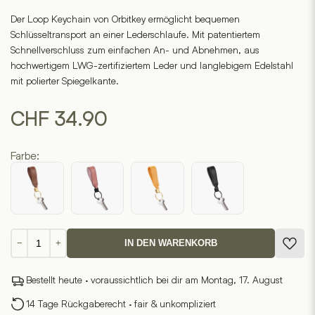
out
of
Der Loop Keychain von Orbitkey ermöglicht bequemen
5
Schlüsseltransport an einer Lederschlaufe. Mit patentiertem
based
on
Schnellverschluss zum einfachen An- und Abnehmen, aus
4
customer
hochwertigem LWG-zertifiziertem Leder und langlebigem Edelstahl
ratings
mit polierter Spiegelkante.
CHF
34.90
Farbe:
Orbitkey
−
+
IN DEN WARENKORB
Loop
Keychain
Bestellt heute · voraussichtlich bei dir am Montag, 17. August
Menge
14 Tage Rückgaberecht · fair & unkompliziert