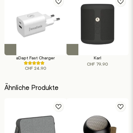
Dieses
Produkt
aDapt Fast Charger
Karl
weist
CHF
79.90
Rated
mehrere
CHF
24.90
4.80
out
Varianten
of
auf.
5
based
Die
Ähnliche Produkte
on
Optionen
5
customer
können
ratings
auf
der
Produktseite
gewählt
werden