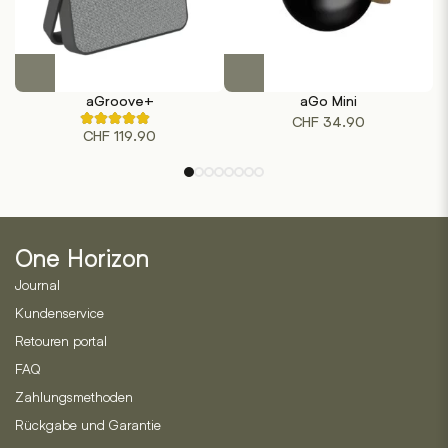
Dieses
Dieses
Produkt
Produkt
aGroove+
aGo Mini
weist
weist
CHF
34.90
Rated
mehrere
mehrere
CHF
119.90
5.00
out
Varianten
Varianten
of
auf.
auf.
5
based
Die
Die
on
Optionen
Optionen
1
customer
können
können
ratings
One Horizon
auf
auf
der
der
Journal
Produktseite
Produktseite
Kundenservice
gewählt
gewählt
Retouren portal
werden
werden
FAQ
Zahlungsmethoden
Rückgabe und Garantie