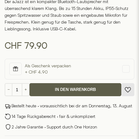
Der aJazz ist ein kompakter Bluetooth-Lautsprecher mit
5
überraschend klarem Klang. Bis zu 15 Stunden Akku, IP55-Schutz
based
on
gegen Spritzwasser und Staub sowie ein eingebautes Mikrofon für
1
customer
Freisprechen. Klein genug für die Tasche, stark genug für den
ratings
Lieblingssong. Inklusive USB-C-Kabel.
CHF
79.90
Als Geschenk verpacken
+ CHF 4.90
aJazz
−
+
IN DEN WARENKORB
Menge
Bestellt heute · voraussichtlich bei dir am Donnerstag, 13. August
14 Tage Rückgaberecht · fair & unkompliziert
2 Jahre Garantie · Support durch One Horizon