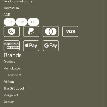
Sendungsverfolgung
Impressum
AGB
FR
EN
DE
Brands
Orbitkey
Memobottle
Eulenschnitt
Stilform
The Gift Label
Margelisch
7clouds