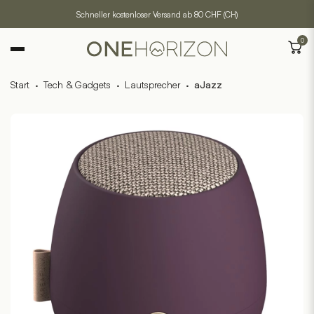
Schneller kostenloser Versand ab 80 CHF (CH)
0
Start
·
Tech & Gadgets
·
Lautsprecher
·
aJazz