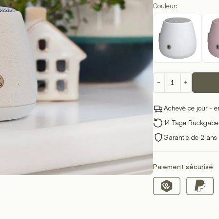
Couleur:
quantité
−
+
de
aJazz
Achevé ce jour - e
Stone
14 Tage Rückgabere
Garantie de 2 ans 
z sur le lien suivant
Paiement sécurisé