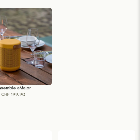
nsemble aMajor
U PANIER
CHF
199.90