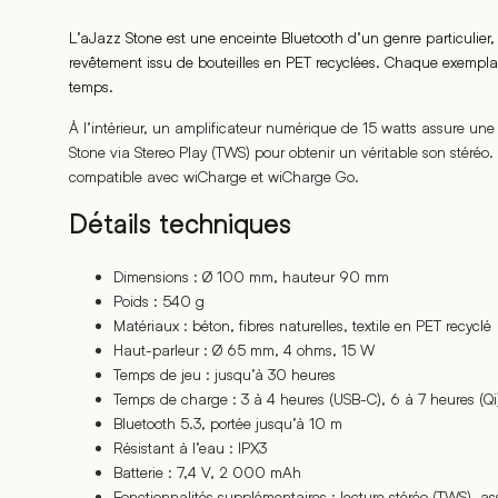
L’aJazz Stone est une enceinte Bluetooth d’un genre particulier, 
revêtement issu de bouteilles en PET recyclées. Chaque exemplai
temps.
À l’intérieur, un amplificateur numérique de 15 watts assure un
Stone via Stereo Play (TWS) pour obtenir un véritable son stéréo. 
compatible avec wiCharge et wiCharge Go.
Détails techniques
Dimensions : Ø 100 mm, hauteur 90 mm
Poids : 540 g
Matériaux : béton, fibres naturelles, textile en PET recyclé
Haut-parleur : Ø 65 mm, 4 ohms, 15 W
Temps de jeu : jusqu’à 30 heures
Temps de charge : 3 à 4 heures (USB-C), 6 à 7 heures (Qi
Bluetooth 5.3, portée jusqu’à 10 m
Résistant à l’eau : IPX3
Batterie : 7,4 V, 2 000 mAh
Fonctionnalités supplémentaires : lecture stéréo (TWS), as