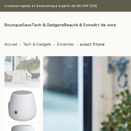
Livraison rapide et économique à partir de 80 CHF (CH)
Boutique
Sacs
Tech & Gadgets
Beauté & Soins
Art de vivre
Accueil
·
Tech & Gadgets
·
Enceintes
·
aJazz Stone