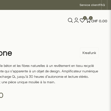
Service client
FAQ
0
0
CHF
0.00
one
Kreafunk
e béton et les fibres naturelles à un revêtement en tissu recyclé
nte qui s’apparente à un objet de design. Amplificateur numérique
echarge Qi, jusqu’à 30 heures d’autonomie et lecture stéréo.
 une pièce unique moulée à la main.
0