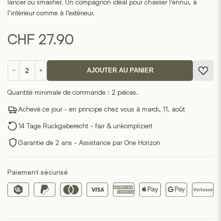
lancer ou smasher. Un compagnon idéal pour chasser l’ennui, à
l’intérieur comme à l’extérieur.
CHF
27.90
quantité
−
+
AJOUTER AU PANIER
de
Bal
Quantité minimale de commande : 2 pièces.
de
loisirs
Achevé ce jour - en principe chez vous à mardi, 11. août
14 Tage Rückgaberecht - fair & unkompliziert
Garantie de 2 ans - Assistance par One Horizon
Paiement sécurisé