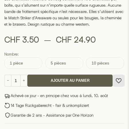
sur
boîte, qui s’allument sur n’importe quelle surface rugueuse. Aucune
la
base
bande de frottement spécifique n’est nécessaire. Elles s’utilisent avec
de
1
le Match Striker d’Areaware ou seules pour les bougies, la cheminée
évaluations
et le brasero. Design rustique au charme western.
de
clients
Plage
–
CHF
3.50
CHF
24.90
de
Nombre:
prix :
1 pièce
5 pièces
10 pièces
CHF 3.5
quantité
−
+
AJOUTER AU PANIER
de
à
Cowboy
Achevé ce jour - en principe chez vous à lundi, 10. août
Matches
CHF 24.
-
14 Tage Rückgaberecht - fair & unkompliziert
Allumettes
Garantie de 2 ans - Assistance par One Horizon