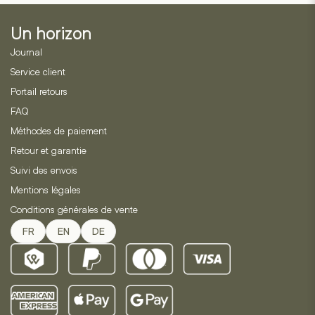
être
choisies
Un horizon
sur
la
Journal
page
Service client
du
Portail retours
produit
FAQ
Méthodes de paiement
Retour et garantie
Suivi des envois
Mentions légales
Conditions générales de vente
FR
EN
DE