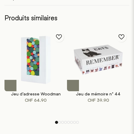
Produits similaires
Ce
produit
Jeu d’adresse Woodman
Jeu de mémoire n° 44
a
CHF
64.90
CHF
39.90
plusieurs
variations.
Les
options
peuvent