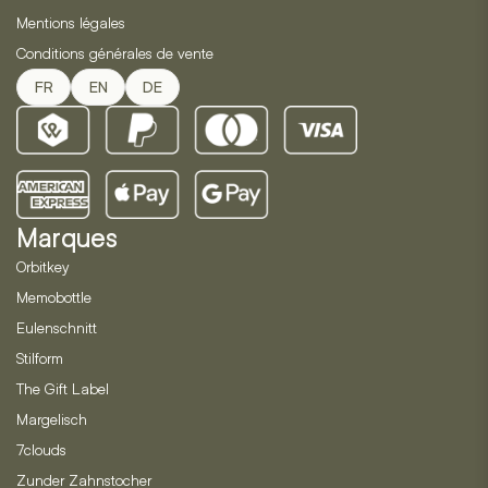
Mentions légales
Conditions générales de vente
FR
EN
DE
Marques
Orbitkey
Memobottle
Eulenschnitt
Stilform
The Gift Label
Margelisch
7clouds
Zunder Zahnstocher