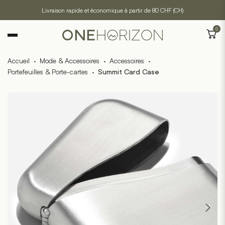
Livraison rapide et économique à partir de 80 CHF (CH)
0
Accueil
·
Mode & Accessoires
·
Accessoires
·
Portefeuilles & Porte-cartes
·
Summit Card Case