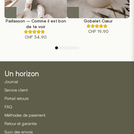
Paillasson – Comme il est bon
Gobelet Cœur
de te voir
Noté
CHF
19.90
4.67
Noté
sur
CHF
34.90
4.50
5
sur
sur
5
la
sur
base
la
de
base
3
de
évaluations
2
de
évaluations
Un horizon
clients
de
clients
Journal
Service client
Portail retours
FAQ
Méthodes de paiement
Retour et garantie
Suivi des envois