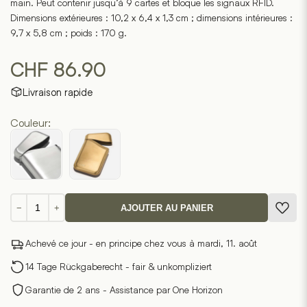
main. Peut contenir jusqu’à 9 cartes et bloque les signaux RFID.
Dimensions extérieures : 10,2 x 6,4 x 1,3 cm ; dimensions intérieures :
9,7 x 5,8 cm ; poids : 170 g.
CHF
86.90
Livraison rapide
Couleur:
quantité
−
+
AJOUTER AU PANIER
de
Summit
Achevé ce jour - en principe chez vous à mardi, 11. août
Card
Case
14 Tage Rückgaberecht - fair & unkompliziert
Garantie de 2 ans - Assistance par One Horizon