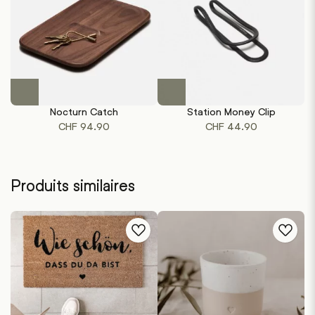
Ce
produit
Nocturn Catch
Station Money Clip
a
CHF
94.90
CHF
44.90
plusieurs
variations.
Les
options
Produits similaires
peuvent
être
choisies
sur
la
page
du
produit