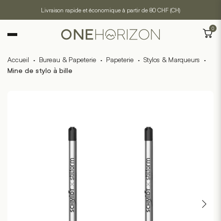
Livraison rapide et économique à partir de 80 CHF (CH)
0
Accueil
·
Bureau & Papeterie
·
Papeterie
·
Stylos & Marqueurs
·
Mine de stylo à bille