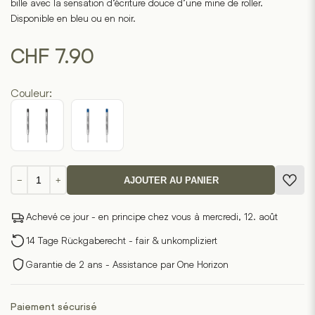
bille avec la sensation d’écriture douce d’une mine de roller.
Disponible en bleu ou en noir.
CHF
7.90
Couleur:
quantité
−
+
AJOUTER AU PANIER
de
Mine
Achevé ce jour - en principe chez vous à mercredi, 12. août
de
stylo
14 Tage Rückgaberecht - fair & unkompliziert
à
Garantie de 2 ans - Assistance par One Horizon
bille
Paiement sécurisé