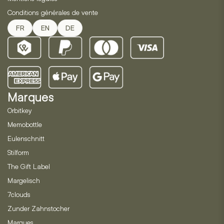
Conditions générales de vente
FR
EN
DE
Marques
Orbitkey
Memobottle
Eulenschnitt
Stilform
The Gift Label
Margelisch
7clouds
Zunder Zahnstocher
Marques