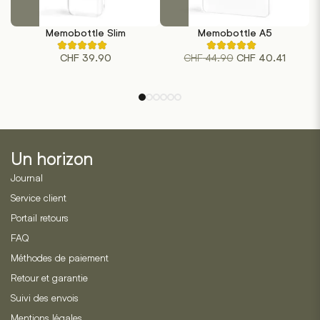
Memobottle Slim
Memobottle A5
Noté
Noté
Le
Le
CHF
44.90
CHF
39.90
CHF
40.41
4.40
4.75
sur
sur
prix
prix
5
5
initial
actuel
sur
sur
la
la
était :
est :
base
base
de
de
CHF 44.90.
CHF 40.
5
4
évaluations
évaluations
de
de
Un horizon
clients
clients
Journal
Service client
Portail retours
FAQ
Méthodes de paiement
Retour et garantie
Suivi des envois
Mentions légales