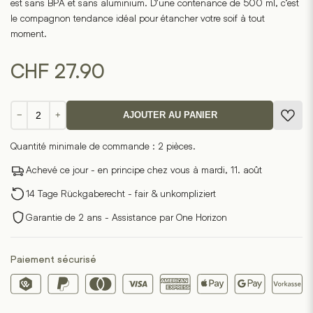
est sans BPA et sans aluminium. D’une contenance de 500 ml, c’est
le compagnon tendance idéal pour étancher votre soif à tout
moment.
CHF
27.90
quantité
−
+
AJOUTER AU PANIER
de
Gourde
Quantité minimale de commande : 2 pièces.
Solena
500
Achevé ce jour - en principe chez vous à mardi, 11. août
ml
14 Tage Rückgaberecht - fair & unkompliziert
Garantie de 2 ans - Assistance par One Horizon
Paiement sécurisé