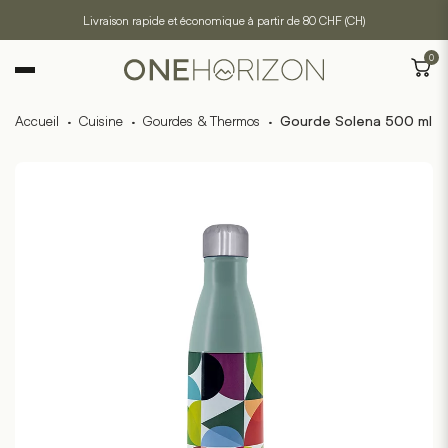
Livraison rapide et économique à partir de 80 CHF (CH)
0
Accueil
·
Cuisine
·
Gourdes & Thermos
·
Gourde Solena 500 ml