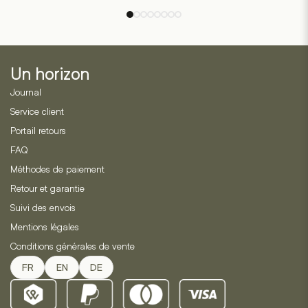
sur
sur
la
la
base
base
de
de
2
2
évaluations
évaluations
de
de
Un horizon
clients
clients
Journal
Service client
Portail retours
FAQ
Méthodes de paiement
Retour et garantie
Suivi des envois
Mentions légales
Conditions générales de vente
FR
EN
DE