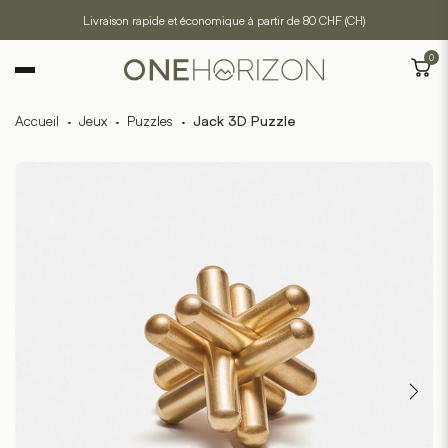
Livraison rapide et économique à partir de 80 CHF (CH)
0
Accueil
·
Jeux
·
Puzzles
·
Jack 3D Puzzle