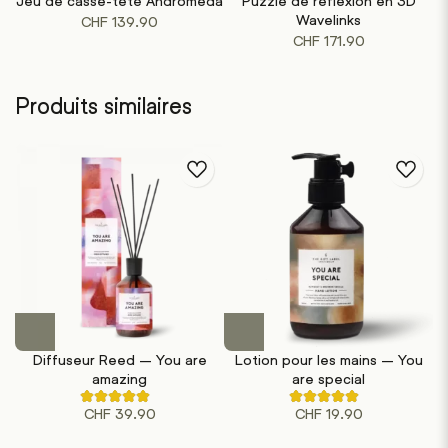
Jeu de casse-tête Andromeda
Puzzle de réflexion en 3D
Wavelinks
CHF
139.90
CHF
171.90
Produits similaires
Diffuseur Reed – You are
Lotion pour les mains – You
amazing
are special
Noté
Noté
CHF
39.90
CHF
19.90
4.50
4.50
sur
sur
5
5