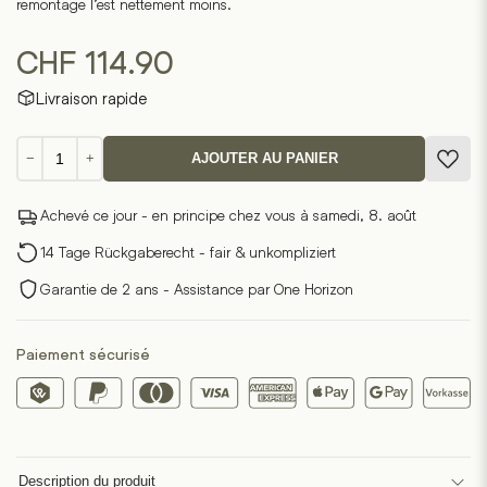
remontage l’est nettement moins.
CHF
114.90
Livraison rapide
quantité
−
+
AJOUTER AU PANIER
de
Jack
Achevé ce jour - en principe chez vous à samedi, 8. août
3D
Puzzle
14 Tage Rückgaberecht - fair & unkompliziert
Garantie de 2 ans - Assistance par One Horizon
Paiement sécurisé
Description du produit