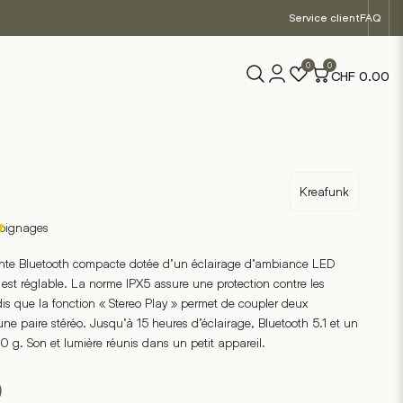
Service client
FAQ
0
0
CHF
0.00
Kreafunk
oignages
inte Bluetooth compacte dotée d’un éclairage d’ambiance LED
é est réglable. La norme IPX5 assure une protection contre les
dis que la fonction « Stereo Play » permet de coupler deux
une paire stéréo. Jusqu’à 15 heures d’éclairage, Bluetooth 5.1 et un
s
 g. Son et lumière réunis dans un petit appareil.
0