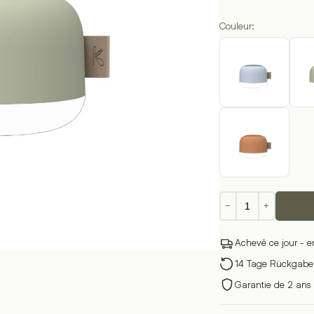
Couleur:
quantité
−
+
de
z sur le lien suivant
aLight
Achevé ce jour - e
14 Tage Rückgabere
Garantie de 2 ans 