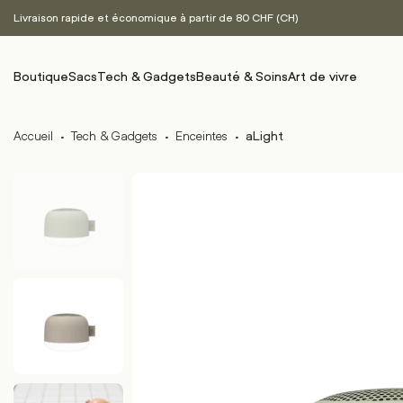
Livraison rapide et économique à partir de 80 CHF (CH)
Boutique
Sacs
Tech & Gadgets
Beauté & Soins
Art de vivre
Accueil
·
Tech & Gadgets
·
Enceintes
·
aLight