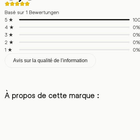
Noté
5.00
Basé sur 1 Bewertungen
sur
5
5 ★
10
sur
4 ★
0
la
base
3 ★
0
de
1
2 ★
0
évaluations
de
1 ★
0
clients
Avis sur la qualité de l'information
À propos de cette marque :