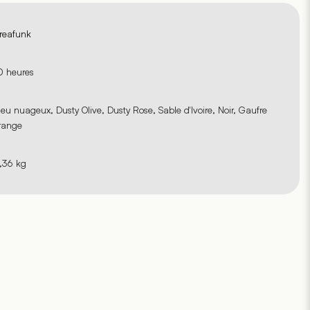
reafunk
0 heures
leu nuageux, Dusty Olive, Dusty Rose, Sable d'Ivoire, Noir, Gaufre
range
,36 kg