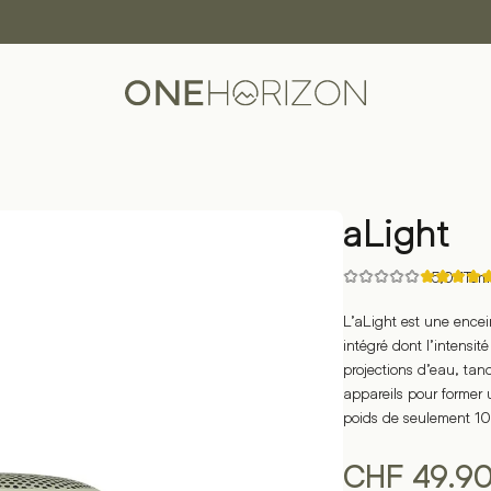
aLight
Noté
5,0
·
1
Tém
5.00
sur
L’aLight est une ence
5
sur
intégré dont l’intensit
la
base
projections d’eau, tan
de
appareils pour former 
1
évaluation
poids de seulement 100
de
clients
CHF
49.9