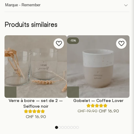
Marque - Remember
Produits similaires
-15%
Verre à boire – set de 2 –
Gobelet – Coffee Lover
D
Selflove noir
Noté
Le
Le
CHF
19.90
CHF
16.90
4.50
Noté
sur
CHF
16.90
4.50
prix
prix
5
sur
initial
actuel
sur
5
la
sur
était :
est :
base
la