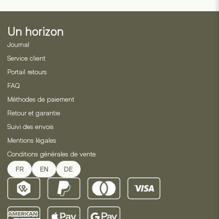
de
CHF 19.90.
CHF 16.
base
2
de
évaluations
2
de
évaluations
Un horizon
clients
de
clients
Journal
Service client
Portail retours
FAQ
Méthodes de paiement
Retour et garantie
Suivi des envois
Mentions légales
Conditions générales de vente
FR
EN
DE